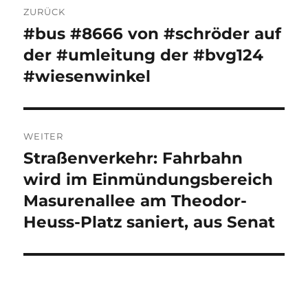
ZURÜCK
#bus #8666 von #schröder auf
Vorheriger
Beitrag:
der #umleitung der #bvg124
#wiesenwinkel
WEITER
Straßenverkehr: Fahrbahn
Nächster
Beitrag:
wird im Einmündungsbereich
Masurenallee am Theodor-
Heuss-Platz saniert, aus Senat