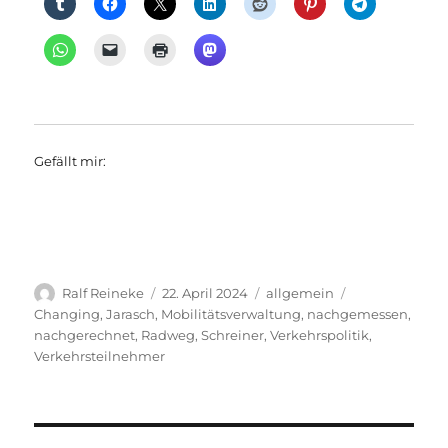
Gefällt mir:
Autor
Veröffentlicht
Kategorien
Schlagwörter
Ralf Reineke
22. April 2024
allgemein
am
Changing
,
Jarasch
,
Mobilitätsverwaltung
,
nachgemessen
,
nachgerechnet
,
Radweg
,
Schreiner
,
Verkehrspolitik
,
Verkehrsteilnehmer
Beitragsnavigation