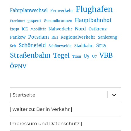
Flughafen
Fahrplanwechsel
Fernverkehr
Hauptbahnhof
Gesundbrunnen
gesperrt
Frankfurt
Nord
Nahverkehr
Ostkreuz
ICE
i2030
Mobilität
Potsdam
Regionalverkehr
Pankow
Sanierung
RE1
Schönefeld
Stra
Stadtbahn
Sch
Schöneweide
Straßenbahn
VBB
Tegel
U5
U7
Tram
ÖPNV
Unterme
| Startseite
öffnen
| weiter zu: Berlin Verkehr |
Impressum und Datenschutz |