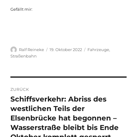
Gefällt mir:
Autor
Veröffentlicht
Kategorien
Ralf Reineke
19. Oktober 2022
Fahrzeuge
,
am
Straßenbahn
Beitragsnavigation
ZURÜCK
Schiffsverkehr: Abriss des
Vorheriger
Beitrag:
westlichen Teils der
Elsenbrücke hat begonnen –
Wasserstraße bleibt bis Ende