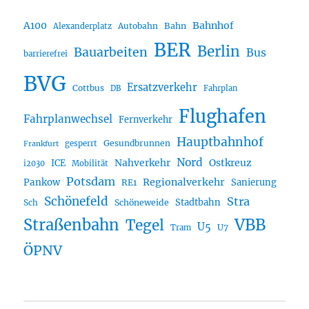
A100
Bahnhof
Autobahn
Bahn
Alexanderplatz
BER
Berlin
Bauarbeiten
Bus
barrierefrei
BVG
Ersatzverkehr
Cottbus
DB
Fahrplan
Flughafen
Fahrplanwechsel
Fernverkehr
Hauptbahnhof
Gesundbrunnen
gesperrt
Frankfurt
Nord
Nahverkehr
Ostkreuz
ICE
i2030
Mobilität
Potsdam
Regionalverkehr
Pankow
Sanierung
RE1
Schönefeld
Stra
Stadtbahn
Sch
Schöneweide
Straßenbahn
VBB
Tegel
U5
U7
Tram
ÖPNV