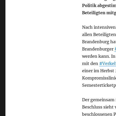
Politik abgest
Beteiligten mit
Nach intensive
allen Beteiligt
Brandenburg hat
Brandenburger
werden kann. In
mit den
#Verke
einer im Herbst
Kompromisslinie
Semesterticketp
Der gemeinsam 
Beschluss sieht
beschlossenen P