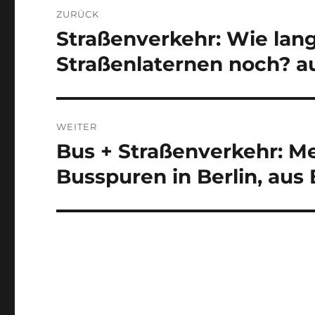
Beitragsnavigation
ZURÜCK
Straßenverkehr: Wie lan
Vorheriger
Beitrag:
Straßenlaternen noch? a
WEITER
Bus + Straßenverkehr: 
Nächster
Beitrag:
Busspuren in Berlin, aus