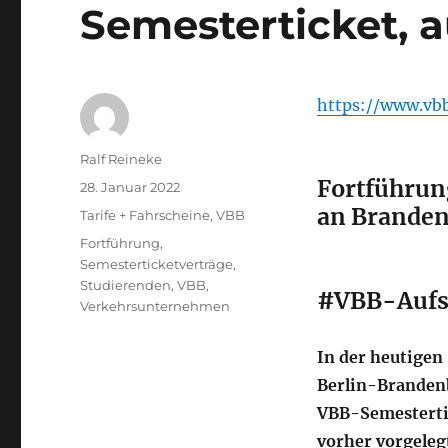
Semesterticket, 
https://www.vb
Autor
Ralf Reineke
Fortführun
Veröffentlicht
28. Januar 2022
am
an Branden
Kategorien
Tarife + Fahrscheine
,
VBB
Schlagwörter
Fortführung
,
Semesterticketverträge
,
Studierenden
,
VBB
,
#
VBB-Aufsi
Verkehrsunternehmen
In der heutigen
Berlin-Branden
VBB-Semestertic
vorher vorgele