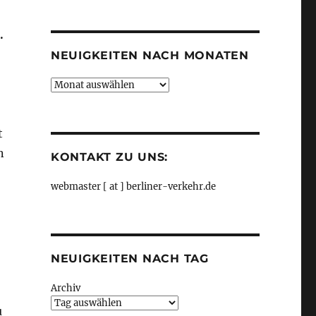
Kategorien
.
NEUIGKEITEN NACH MONATEN
Neuigkeiten
nach
Monaten
t
n
KONTAKT ZU UNS:
webmaster [ at ] berliner-verkehr.de
NEUIGKEITEN NACH TAG
Archiv
u