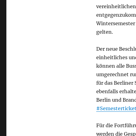
vereinheitliche
entgegenzukomm
Wintersemester 
gelten.
Der neue Beschl
einheitliches u
können alle Bus
umgerechnet run
für das Berliner
ebenfalls erhal
Berlin und Bran
#Semesterticket
Für die Fortfüh
werden die Gesp