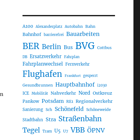
A100
Autobahn
Bahn
Alexanderplatz
Bauarbeiten
Bahnhof
barrierefrei
BVG
BER
Berlin
Bus
Cottbus
Ersatzverkehr
DB
Fahrplan
Fahrplanwechsel
Fernverkehr
Flughafen
gesperrt
Frankfurt
Hauptbahnhof
Gesundbrunnen
i2030
Nord
Nahverkehr
Ostkreuz
in
ICE
Mobilität
Potsdam
Regionalverkehr
Pankow
RE1
Schönefeld
Sanierung
Sch
Schöneweide
Straßenbahn
Stra
Stadtbahn
VBB
Tegel
ÖPNV
U5
U7
Tram