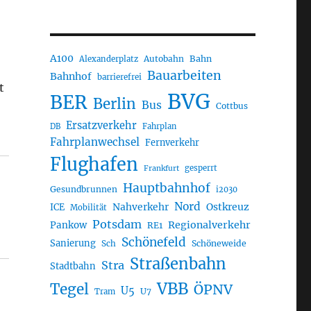
A100
Autobahn
Bahn
Alexanderplatz
Bauarbeiten
Bahnhof
barrierefrei
t
BVG
BER
Berlin
Bus
Cottbus
Ersatzverkehr
DB
Fahrplan
Fahrplanwechsel
Fernverkehr
Flughafen
gesperrt
Frankfurt
Hauptbahnhof
Gesundbrunnen
i2030
Nord
Nahverkehr
Ostkreuz
ICE
Mobilität
Potsdam
Regionalverkehr
Pankow
RE1
Schönefeld
Sanierung
Sch
Schöneweide
Straßenbahn
Stra
Stadtbahn
VBB
Tegel
ÖPNV
U5
U7
Tram