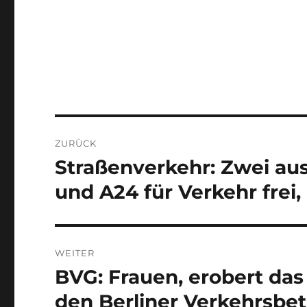
Beitragsnavigation
ZURÜCK
Straßenverkehr: Zwei au
Vorheriger
Beitrag:
und A24 für Verkehr frei,
WEITER
BVG: Frauen, erobert das 
Nächster
Beitrag:
den Berliner Verkehrsbe