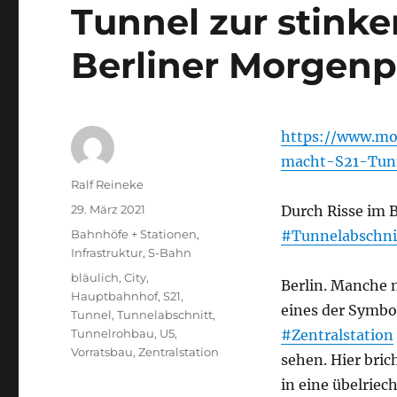
Tunnel zur stink
Berliner Morgenp
https://www.mor
macht-S21-Tunn
Autor
Ralf Reineke
Veröffentlicht
29. März 2021
Durch Risse im B
am
Kategorien
Bahnhöfe + Stationen
,
#Tunnelabschni
Infrastruktur
,
S-Bahn
Schlagwörter
bläulich
,
City
,
Berlin. Manche
Hauptbahnhof
,
S21
,
eines der Symbol
Tunnel
,
Tunnelabschnitt
,
Tunnelrohbau
,
U5
,
#Zentralstation
Vorratsbau
,
Zentralstation
sehen. Hier bri
in eine übelriec