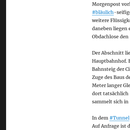
Morgenpost vorl
#bläulich
-seifig
weitere Flüssigk
daneben liegen e
Obdachlose den 
Der Abschnitt l
Hauptbahnhof. E
Bahnsteig der 
Zuge des Baus d
Meter langer Gl
dort tatsächlich
sammelt sich in
In dem
#Tunnel
Auf Anfrage ist 