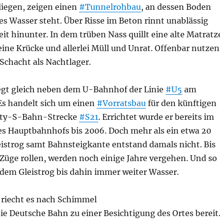
iegen, zeigen einen
#Tunnelrohbau
, an dessen Boden
es Wasser steht. Über Risse im Beton rinnt unablässig
eit hinunter. In dem trüben Nass quillt eine alte Matratz
ine Krücke und allerlei Müll und Unrat. Offenbar nutzen
Schacht als Nachtlager.
iegt gleich neben dem U-Bahnhof der Linie
#U5
am
s handelt sich um einen
#Vorratsbau
für den künftigen
City-S-Bahn-Strecke
#S21
. Errichtet wurde er bereits im
es Hauptbahnhofs bis 2006. Doch mehr als ein etwa 20
eistrog samt Bahnsteigkante entstand damals nicht. Bis
 Züge rollen, werden noch einige Jahre vergehen. Und so
 dem Gleistrog bis dahin immer weiter Wasser.
riecht es nach Schimmel
die Deutsche Bahn zu einer Besichtigung des Ortes bereit