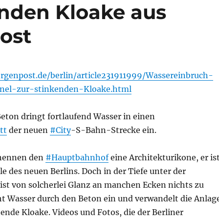
enden Kloake aus
ost
genpost.de/berlin/article231911999/Wassereinbruch-
el-zur-stinkenden-Kloake.html
eton dringt fortlaufend Wasser in einen
tt
der neuen
#City
-S-Bahn-Strecke ein.
 nennen den
#Hauptbahnhof
eine Architekturikone, er is
e des neuen Berlins. Doch in der Tiefe unter der
ist von solcherlei Glanz an manchen Ecken nichts zu
cht Wasser durch den Beton ein und verwandelt die Anlag
hende Kloake. Videos und Fotos, die der Berliner