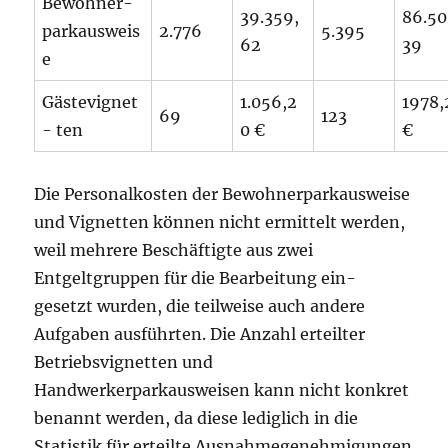
Bewohner-
39.359,
86.50
parkausweis
2.776
5.395
62
39
e
Gästevignet
1.056,2
1978,
69
123
- ten
0 €
€
Die Personalkosten der Bewohnerparkausweise
und Vignetten können nicht ermittelt werden,
weil mehrere Beschäftigte aus zwei
Entgeltgruppen für die Bearbeitung ein-
gesetzt wurden, die teilweise auch andere
Aufgaben ausführten. Die Anzahl erteilter
Betriebsvignetten und
Handwerkerparkausweisen kann nicht konkret
benannt werden, da diese lediglich in die
Statistik für erteilte Ausnahmegenehmigungen