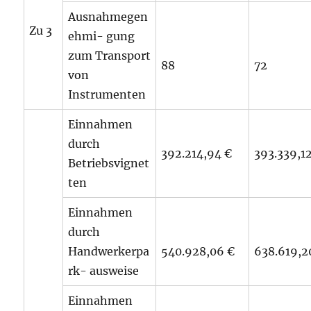
Ausnahmegen
Zu 3
ehmi- gung
zum Transport
88
72
von
Instrumenten
Einnahmen
durch
392.214,94 €
393.339,1
Betriebsvignet
ten
Einnahmen
durch
Handwerkerpa
540.928,06 €
638.619,2
rk- ausweise
Einnahmen