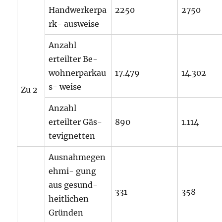
Handwerkerpa
2250
2750
rk- ausweise
Anzahl
erteilter Be-
wohnerparkau
17.479
14.302
s- weise
Zu 2
Anzahl
erteilter Gäs-
890
1.114
tevignetten
Ausnahmegen
ehmi- gung
aus gesund-
331
358
heitlichen
Gründen