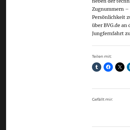
neben der techn
Zugnummern – im
Persönlichkeit z
über BVG.de an 
Jungfernfahrt z
Teilen mit:
Gefällt mir: