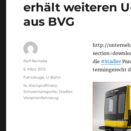
erhält weiteren 
aus BVG
http://unterne
section=downlo
Autor
Ralf Reineke
die
#Stadler
Pan
Veröffentlicht
5. März 2015
termingerecht d
am
Kategorien
Fahrzeuge
,
U-Bahn
Schlagwörter
Ik
,
Kleinprofilnetz
,
Schwertransporte
,
Stadler
,
Vorserienfahrzeug