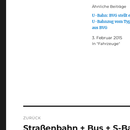
Ähnliche Beiträge
U-Bahn: BVG stellt 
U-Bahnzug vom Typ 
aus BVG
3. Februar 2015
In "Fahrzeuge"
Beitragsnavigation
ZURÜCK
Straßenbahn + Bus + S-B
Vorheriger