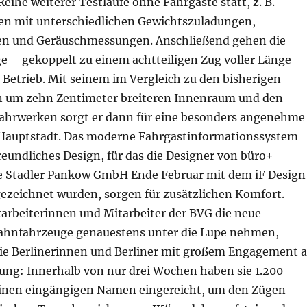
Reihe weiterer Testläufe ohne Fahrgäste statt, z. B.
en mit unterschiedlichen Gewichtszuladungen,
en und Geräuschmessungen. Anschließend gehen die
e – gekoppelt zu einem achtteiligen Zug voller Länge –
 Betrieb. Mit seinem im Vergleich zu den bisherigen
n um zehn Zentimeter breiteren Innenraum und den
Fahrwerken sorgt er dann für eine besonders angenehme
 Hauptstadt. Das moderne Fahrgastinformationssystem
freundliches Design, für das die Designer von büro+
e Stadler Pankow GmbH Ende Februar mit dem iF Design
ezeichnet wurden, sorgen für zusätzlichen Komfort.
arbeiterinnen und Mitarbeiter der BVG die neue
ahnfahrzeuge genauestens unter die Lupe nehmen,
 die Berlinerinnen und Berliner mit großem Engagement 
ng: Innerhalb von nur drei Wochen haben sie 1.200
einen eingängigen Namen eingereicht, um den Zügen