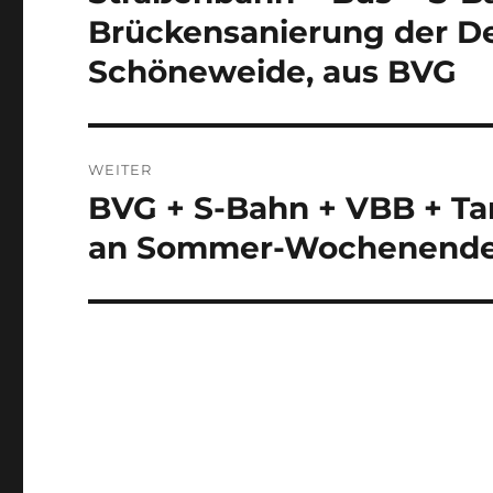
Beitrag:
Brückensanierung der D
Schöneweide, aus BVG
WEITER
BVG + S-Bahn + VBB + Tar
Nächster
Beitrag:
an Sommer-Wochenenden