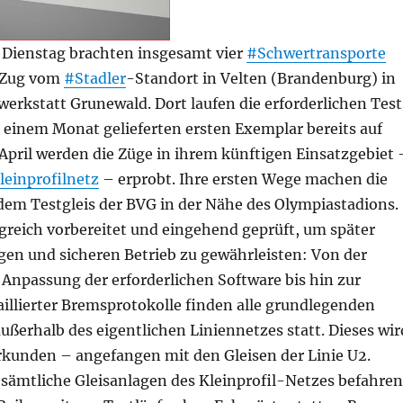
Dienstag brachten insgesamt vier
#Schwertransporte
n Zug vom
#Stadler
-Standort in Velten (Brandenburg) in
erkstatt Grunewald. Dort laufen die erforderlichen Test
 einem Monat gelieferten ersten Exemplar bereits auf
April werden die Züge in ihrem künftigen Einsatzgebiet 
leinprofilnetz
– erprobt. Ihre ersten Wege machen die
dem Testgleis der BVG in der Nähe des Olympiastadions.
greich vorbereitet und eingehend geprüft, um später
gen und sicheren Betrieb zu gewährleisten: Von der
Anpassung der erforderlichen Software bis hin zur
illierter Bremsprotokolle finden alle grundlegenden
außerhalb des eigentlichen Liniennetzes statt. Dieses wir
erkunden – angefangen mit den Gleisen der Linie U2.
sämtliche Gleisanlagen des Kleinprofil-Netzes befahren