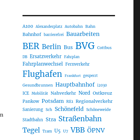
A100
Autobahn
Bahn
Alexanderplatz
Bauarbeiten
Bahnhof
barrierefrei
BVG
BER
Berlin
Bus
Cottbus
Ersatzverkehr
DB
Fahrplan
Fahrplanwechsel
Fernverkehr
Flughafen
gesperrt
Frankfurt
Hauptbahnhof
Gesundbrunnen
i2030
Nord
Nahverkehr
Ostkreuz
ICE
Mobilität
Potsdam
Regionalverkehr
Pankow
RE1
Schönefeld
Sanierung
Sch
Schöneweide
an
Straßenbahn
Stra
Stadtbahn
VBB
Tegel
ÖPNV
U5
U7
Tram