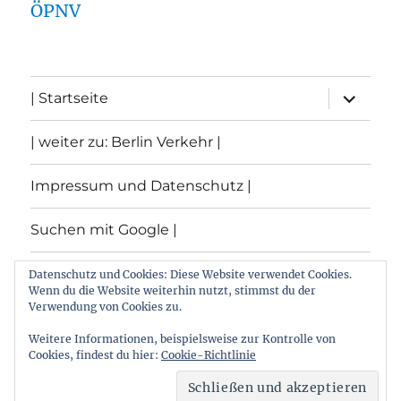
ÖPNV
Unterme
| Startseite
öffnen
| weiter zu: Berlin Verkehr |
Impressum und Datenschutz |
Suchen mit Google |
Themen
Datenschutz und Cookies: Diese Website verwendet Cookies.
Wenn du die Website weiterhin nutzt, stimmst du der
Verwendung von Cookies zu.
Archiv
Weitere Informationen, beispielsweise zur Kontrolle von
Cookies, findest du hier:
Cookie-Richtlinie
Archiv von: Berlin:Verkehr
Stolz präsentiert von
WordPress