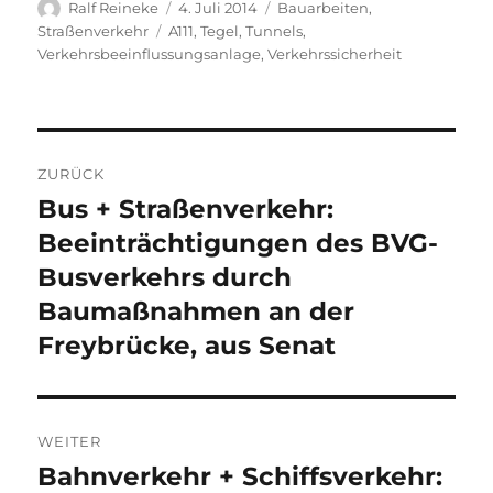
Autor
Veröffentlicht
Kategorien
Ralf Reineke
4. Juli 2014
Bauarbeiten
,
am
Schlagwörter
Straßenverkehr
A111
,
Tegel
,
Tunnels
,
Verkehrsbeeinflussungsanlage
,
Verkehrssicherheit
Beitragsnavigation
ZURÜCK
Bus + Straßenverkehr:
Vorheriger
Beitrag:
Beeinträchtigungen des BVG-
Busverkehrs durch
Baumaßnahmen an der
Freybrücke, aus Senat
WEITER
Bahnverkehr + Schiffsverkehr:
Nächster