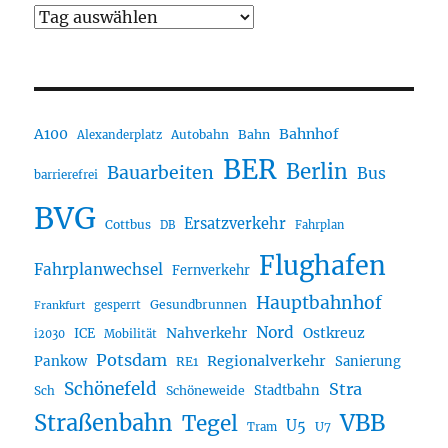
A100
Bahnhof
Autobahn
Bahn
Alexanderplatz
BER
Berlin
Bauarbeiten
Bus
barrierefrei
BVG
Ersatzverkehr
Cottbus
DB
Fahrplan
Flughafen
Fahrplanwechsel
Fernverkehr
Hauptbahnhof
Gesundbrunnen
gesperrt
Frankfurt
Nord
Nahverkehr
Ostkreuz
ICE
i2030
Mobilität
Potsdam
Regionalverkehr
Pankow
Sanierung
RE1
Schönefeld
Stra
Stadtbahn
Sch
Schöneweide
Straßenbahn
VBB
Tegel
U5
U7
Tram