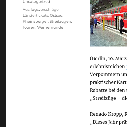
Uncategorized
Schlagwörter
Ausflugsvorschläge
,
Ländertickets
,
Ostsee
,
Rheinsberger
,
Streifzügen
,
Touren
,
Warnemünde
(Berlin, 10. Mär
erlebnisreichen
Vorpommern und 
praktischer Kar
Rabatte bei den 
„Streifzüge – di
Renado Kropp, R
„Dieses Jahr pr