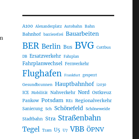
A100
Autobahn
Bahn
Alexanderplatz
Bauarbeiten
Bahnhof
barrierefrei
em
BVG
BER
Berlin
Bus
Cottbus
Ersatzverkehr
DB
Fahrplan
Fahrplanwechsel
Fernverkehr
Flughafen
gesperrt
Frankfurt
Hauptbahnhof
Gesundbrunnen
i2030
Nord
Nahverkehr
Ostkreuz
ICE
Mobilität
Potsdam
Regionalverkehr
Pankow
RE1
Schönefeld
Sanierung
Sch
Schöneweide
Straßenbahn
Stra
Stadtbahn
VBB
Tegel
ÖPNV
U5
U7
Tram