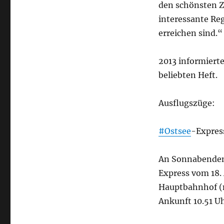
den schönsten Z
interessante Re
erreichen sind.“
2013 informiert
beliebten Heft.
Ausflugszüge:
#Ostsee
-Expres
An Sonnabenden,
Express vom 18.
Hauptbahnhof (m
Ankunft 10.51 Uh