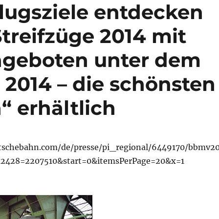
flugsziele entdecken
treifzüge 2014 mit
ngeboten unter dem
 2014 – die schönsten
“ erhältlich
tschebahn.com/de/presse/pi_regional/6449170/bbmv20
12428=2207510&start=0&itemsPerPage=20&x=1