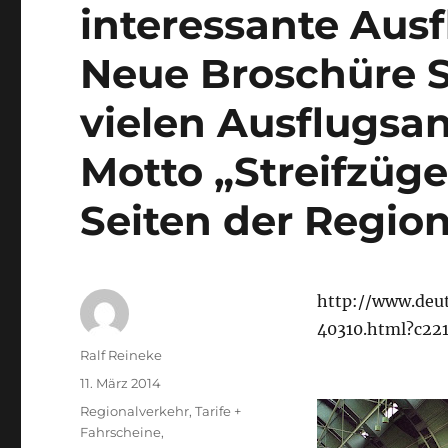
interessante Aus
Neue Broschüre S
vielen Ausflugsa
Motto „Streifzüge
Seiten der Region
http://www.deu
40310.html?c22
Autor
Ralf Reineke
Veröffentlicht
11. März 2014
am
Kategorien
Regionalverkehr
,
Tarife +
Fahrscheine
,