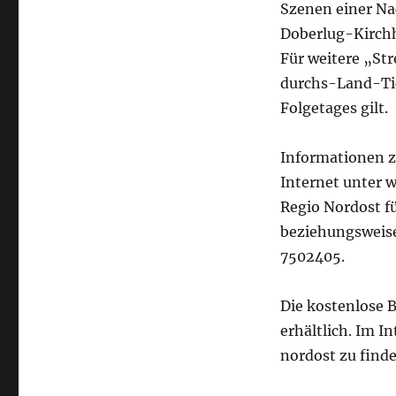
Szenen einer Nac
Doberlug-Kirchh
Für weitere „Str
durchs-Land-Tick
Folgetages gilt.
Informationen z
Internet unter 
Regio Nordost f
beziehungsweis
7502405.
Die kostenlose B
erhältlich. Im I
nordost zu finde