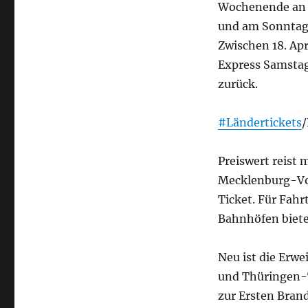
Wochenende an d
und am Sonntag 
Zwischen 18. Ap
Express Samstag
zurück.
#Ländertickets
/
Preiswert reist
Mecklenburg-V
Ticket. Für Fah
Bahnhöfen biete
Neu ist die Erw
und Thüringen-T
zur Ersten Bran