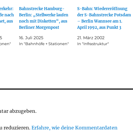
erkehr:
Bahnstrecke Hamburg-
S-Bahn: Wiedereröffnung
de nach
Berlin: „Stellwerke laufen
der S-Bahnstrecke Potsdam
et, aus
noch mit Disketten“, aus
– Berlin Wannsee am 1.
Berliner Morgenpost
April 1992, aus Punkt 3
5
16. Juli 2025
21. März 2002
ionen"
In "Bahnhöfe + Stationen"
In "Infrastruktur"
tar abzugeben.
u reduzieren.
Erfahre, wie deine Kommentardaten