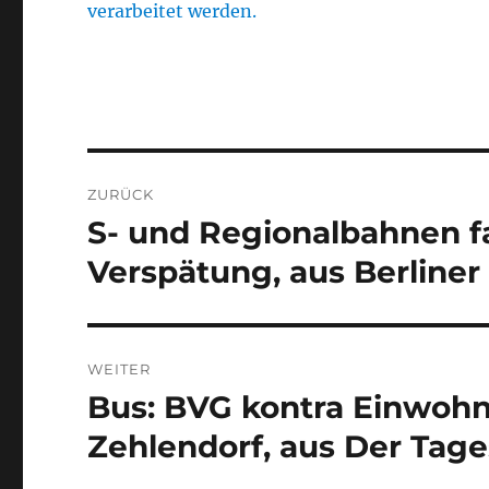
verarbeitet werden.
Beitragsnavigation
ZURÜCK
S- und Regionalbahnen f
Vorheriger
Beitrag:
Verspätung, aus Berline
WEITER
Bus: BVG kontra Einwohn
Nächster
Beitrag:
Zehlendorf, aus Der Tage