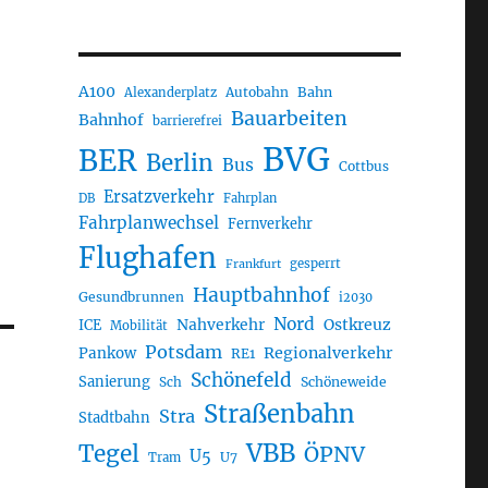
A100
Autobahn
Bahn
Alexanderplatz
Bauarbeiten
Bahnhof
barrierefrei
BVG
BER
Berlin
Bus
Cottbus
Ersatzverkehr
DB
Fahrplan
Fahrplanwechsel
Fernverkehr
Flughafen
gesperrt
Frankfurt
Hauptbahnhof
Gesundbrunnen
i2030
Nord
Nahverkehr
Ostkreuz
ICE
Mobilität
Potsdam
Regionalverkehr
Pankow
RE1
Schönefeld
Sanierung
Sch
Schöneweide
Straßenbahn
Stra
Stadtbahn
VBB
Tegel
ÖPNV
U5
U7
Tram