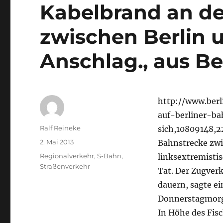
Kabelbrand an de
zwischen Berlin 
Anschlag., aus Be
http://www.berl
auf-berliner-b
Autor
Ralf Reineke
sich,10809148,2
Veröffentlicht
2. Mai 2013
Bahnstrecke zwi
am
Kategorien
Regionalverkehr
,
S-Bahn
,
linksextremisti
Straßenverkehr
Tat. Der Zugver
dauern, sagte e
Donnerstagmorge
In Höhe des Fi