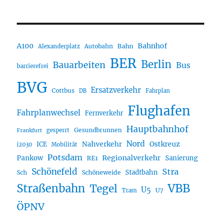
A100
Bahnhof
Autobahn
Bahn
Alexanderplatz
BER
Berlin
Bauarbeiten
Bus
barrierefrei
BVG
Ersatzverkehr
Cottbus
DB
Fahrplan
Flughafen
Fahrplanwechsel
Fernverkehr
Hauptbahnhof
Gesundbrunnen
gesperrt
Frankfurt
Nord
Nahverkehr
Ostkreuz
ICE
i2030
Mobilität
Potsdam
Regionalverkehr
Pankow
Sanierung
RE1
Schönefeld
Stra
Stadtbahn
Sch
Schöneweide
Straßenbahn
VBB
Tegel
U5
U7
Tram
ÖPNV