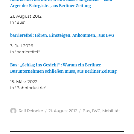
Ärger der Fahrgäste., aus Berliner Zeitung
21. August 2012
In "Bus"
barrierefrei: Hören. Einsteigen. Ankommen., aus BVG
3. Juli 2026
In "barrierefrei"
Bus: „Schlag ins Gesicht“: Warum ein Berliner
Busunternehmen schließen muss, aus Berliner Zeitung
15. März 2022
In "Bahnindustrie"
Autor
Veröffentlicht
Kategorien
Ralf Reineke
21. August 2012
Bus
,
BVG
,
Mobilität
am