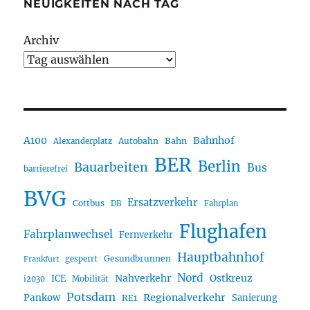
NEUIGKEITEN NACH TAG
Archiv
A100
Bahnhof
Autobahn
Bahn
Alexanderplatz
BER
Berlin
Bauarbeiten
Bus
barrierefrei
BVG
Ersatzverkehr
Cottbus
DB
Fahrplan
Flughafen
Fahrplanwechsel
Fernverkehr
Hauptbahnhof
Gesundbrunnen
gesperrt
Frankfurt
Nord
Nahverkehr
Ostkreuz
ICE
i2030
Mobilität
Potsdam
Regionalverkehr
Pankow
Sanierung
RE1