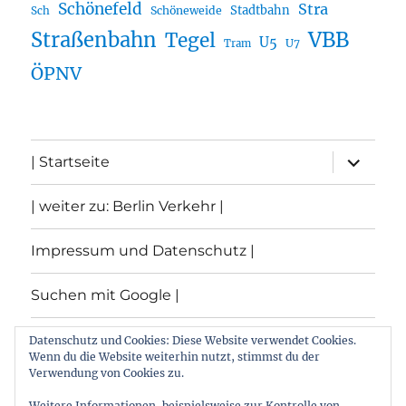
Schönefeld
Stra
Stadtbahn
Sch
Schöneweide
Straßenbahn
VBB
Tegel
U5
U7
Tram
ÖPNV
Unterme
| Startseite
öffnen
| weiter zu: Berlin Verkehr |
Impressum und Datenschutz |
Suchen mit Google |
Themen
Datenschutz und Cookies: Diese Website verwendet Cookies.
Wenn du die Website weiterhin nutzt, stimmst du der
Verwendung von Cookies zu.
Archiv
Weitere Informationen, beispielsweise zur Kontrolle von