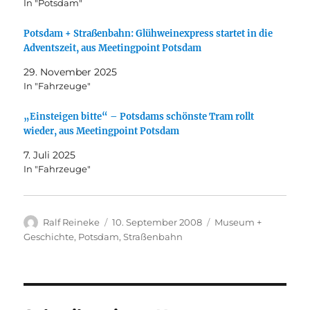
In "Potsdam"
Potsdam + Straßenbahn: Glühweinexpress startet in die
Adventszeit, aus Meetingpoint Potsdam
29. November 2025
In "Fahrzeuge"
„Einsteigen bitte“ – Potsdams schönste Tram rollt
wieder, aus Meetingpoint Potsdam
7. Juli 2025
In "Fahrzeuge"
Autor
Veröffentlicht
Kategorien
Ralf Reineke
10. September 2008
Museum +
am
Geschichte
,
Potsdam
,
Straßenbahn