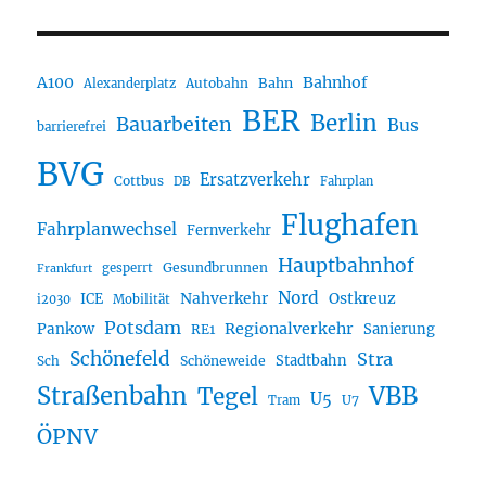
A100
Bahnhof
Autobahn
Bahn
Alexanderplatz
BER
Berlin
Bauarbeiten
Bus
barrierefrei
BVG
Ersatzverkehr
Cottbus
DB
Fahrplan
Flughafen
Fahrplanwechsel
Fernverkehr
Hauptbahnhof
Gesundbrunnen
gesperrt
Frankfurt
Nord
Nahverkehr
Ostkreuz
ICE
i2030
Mobilität
Potsdam
Regionalverkehr
Pankow
Sanierung
RE1
Schönefeld
Stra
Stadtbahn
Sch
Schöneweide
Straßenbahn
VBB
Tegel
U5
U7
Tram
ÖPNV