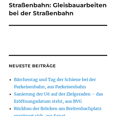
Straßenbahn: Gleisbauarbeiten
Nächster
Beitrag:
bei der Straßenbahn
NEUESTE BEITRÄGE
Bärchentag und Tag der Schiene bei der
Parkeisenbahn, aus Parkeisenbahn
Sanierung der U6 auf der Zielgeraden – das
Eröffnungsdatum steht, aus BVG
Rückbau der Brücken am Breitenbachplatz
verzögert sich, aus Senat