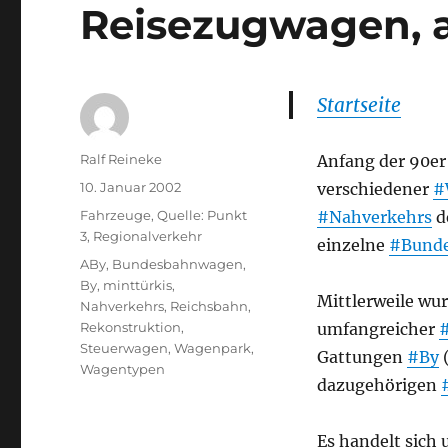
Reisezugwagen, 
Startseite
Autor
Ralf Reineke
Anfang der 90er 
Veröffentlicht
10. Januar 2002
verschiedener
#
am
Kategorien
Fahrzeuge
,
Quelle: Punkt
#Nahverkehrs
d
3
,
Regionalverkehr
einzelne
#Bund
Schlagwörter
ABy
,
Bundesbahnwagen
,
By
,
minttürkis
,
Mittlerweile wu
Nahverkehrs
,
Reichsbahn
,
Rekonstruktion
,
umfangreicher
Steuerwagen
,
Wagenpark
,
Gattungen
#By
(
Wagentypen
dazugehörigen
Es handelt sich