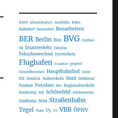
A100
Autobahn
Bahn
Alexanderplatz
Bauarbeiten
Bahnhof
barrierefrei
BVG
BER
Berlin
Bus
Cottbus
Ersatzverkehr
DB
Fahrplan
Fahrplanwechsel
Fernverkehr
Flughafen
gesperrt
Frankfurt
Hauptbahnhof
Gesundbrunnen
i2030
Nord
Nahverkehr
Ostkreuz
ICE
Mobilität
Potsdam
Regionalverkehr
Pankow
RE1
Schönefeld
Sanierung
Sch
Schöneweide
Straßenbahn
Stra
Stadtbahn
VBB
Tegel
ÖPNV
U5
U7
Tram