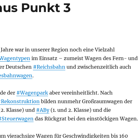
aus Punkt 3
Jahre war in unserer Region noch eine Vielzahl
Wagentypen
im Einsatz – zumeist Wagen des Fern- und
er Deutschen
#Reichsbahn
und zwischenzeitlich auch
esbahnwagen
.
rde der
#Wagenpark
aber vereinheitlicht. Nach
#Rekonstruktion
bilden nunmehr Großraumwagen der
2. Klasse) und
#ABy
(1. und 2. Klasse) und die
#Steuerwagen
das Rückgrat bei den einstöckigen Wagen.
 um vierachsige Wagen für Geschwindigkeiten bis 160