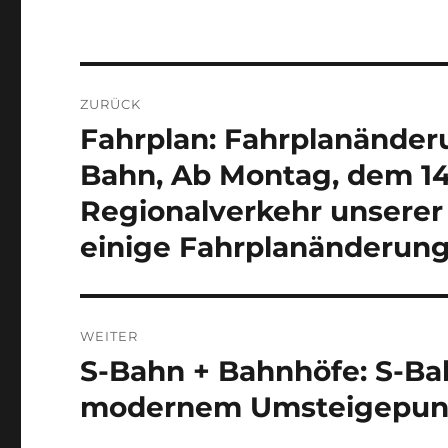
Beitragsnavigation
ZURÜCK
Fahrplan: Fahrplanänder
Vorheriger
Beitrag:
Bahn, Ab Montag, dem 14.
Regionalverkehr unserer
einige Fahrplanänderung
WEITER
S-Bahn + Bahnhöfe: S-Ba
Nächster
Beitrag:
modernem Umsteigepun