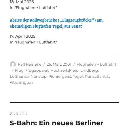
18. Mai 2026
In "Flughäfen + Luftfahrt"
Abriss der Rollwegbrücke („Flugzeugbrücke“) am
ehemaligen Flughafen Tegel, aus Senat
17. April 2025
In "Flughäfen + Luftfahrt"
Autor
Veröffentlicht
Kategorien
Ralf Reineke
26. März 2001
Flughäfen + Luftfahrt
am
Schlagwörter
Flug
,
Flugapparat
,
Hochzeitskleid
,
Lindberg
,
Lufthansa
,
Nonstop
,
Pioniergeist
,
Tegel
,
Transatlantik
,
Washington
Beitragsnavigation
ZURÜCK
S-Bahn: Ein neues Berliner
Vorheriger