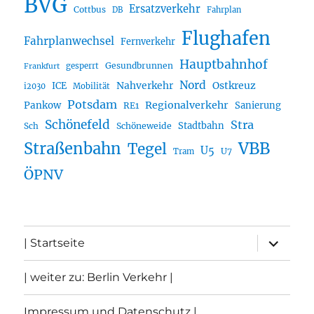
BVG
Ersatzverkehr
Cottbus
DB
Fahrplan
Flughafen
Fahrplanwechsel
Fernverkehr
Hauptbahnhof
Gesundbrunnen
gesperrt
Frankfurt
Nord
Nahverkehr
Ostkreuz
ICE
i2030
Mobilität
Potsdam
Regionalverkehr
Pankow
Sanierung
RE1
Schönefeld
Stra
Stadtbahn
Sch
Schöneweide
Straßenbahn
VBB
Tegel
U5
U7
Tram
ÖPNV
Unterme
| Startseite
öffnen
| weiter zu: Berlin Verkehr |
Impressum und Datenschutz |