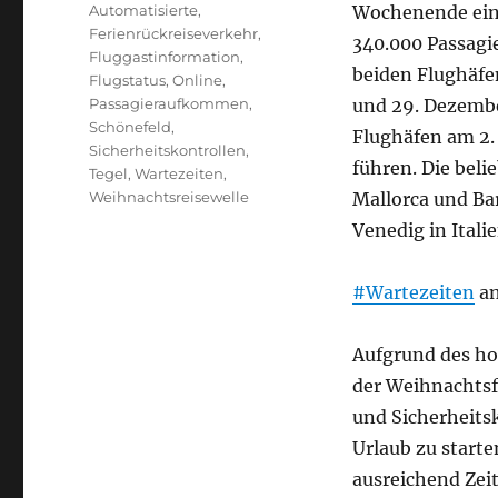
Schlagwörter
Automatisierte
,
Wochenende ein.
Ferienrückreiseverkehr
,
340.000 Passagie
Fluggastinformation
,
beiden Flughäfe
Flugstatus
,
Online
,
Passagieraufkommen
,
und 29. Dezembe
Schönefeld
,
Flughäfen am 2.
Sicherheitskontrollen
,
führen. Die beli
Tegel
,
Wartezeiten
,
Weihnachtsreisewelle
Mallorca und Ba
Venedig in Italie
#Wartezeiten
an
Aufgrund des h
der Weihnachtsf
und Sicherheits
Urlaub zu starte
ausreichend Zei