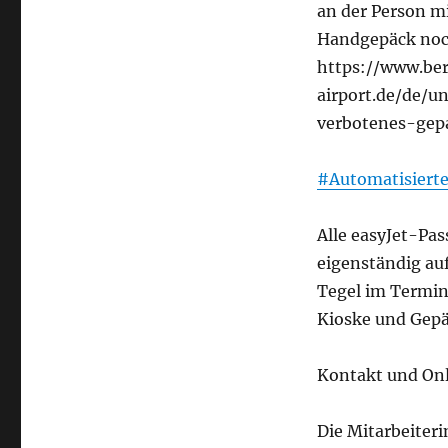
an der Person 
Handgepäck noch
https://www.ber
airport.de/de/
verbotenes-gep
#Automatisiert
Alle easyJet-Pa
eigenständig au
Tegel im Termina
Kioske und Gepä
Kontakt und Onl
Die Mitarbeiter