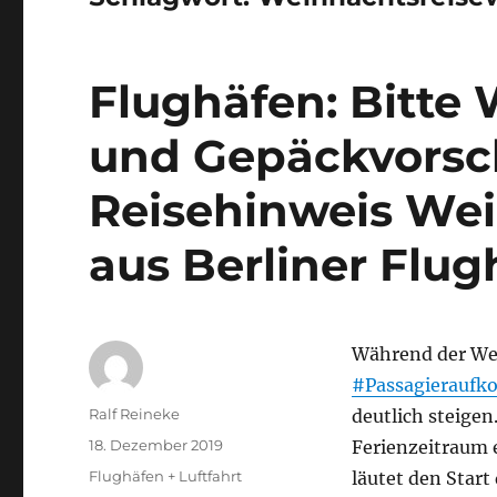
Flughäfen: Bitte
und Gepäckvorsch
Reisehinweis Wei
aus Berliner Flug
Während der Wei
#Passagierauf
Autor
Ralf Reineke
deutlich steige
Veröffentlicht
18. Dezember 2019
Ferienzeitraum e
am
Kategorien
Flughäfen + Luftfahrt
läutet den Start