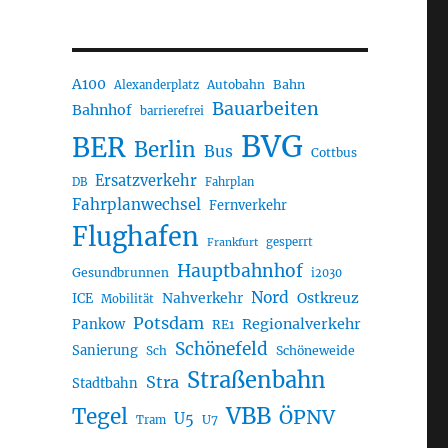
A100
Autobahn
Bahn
Alexanderplatz
Bauarbeiten
Bahnhof
barrierefrei
BVG
BER
Berlin
Bus
Cottbus
Ersatzverkehr
DB
Fahrplan
Fahrplanwechsel
Fernverkehr
Flughafen
gesperrt
Frankfurt
Hauptbahnhof
Gesundbrunnen
i2030
Nord
Nahverkehr
Ostkreuz
ICE
Mobilität
Potsdam
Regionalverkehr
Pankow
RE1
Schönefeld
Sanierung
Sch
Schöneweide
Straßenbahn
Stra
Stadtbahn
VBB
Tegel
ÖPNV
U5
U7
Tram