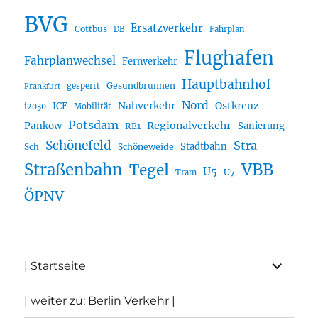
BVG
Ersatzverkehr
Cottbus
DB
Fahrplan
Flughafen
Fahrplanwechsel
Fernverkehr
Hauptbahnhof
Gesundbrunnen
gesperrt
Frankfurt
Nord
Nahverkehr
Ostkreuz
ICE
i2030
Mobilität
Potsdam
Regionalverkehr
Pankow
Sanierung
RE1
Schönefeld
Stra
Stadtbahn
Sch
Schöneweide
Straßenbahn
VBB
Tegel
U5
U7
Tram
ÖPNV
Unterme
| Startseite
öffnen
| weiter zu: Berlin Verkehr |