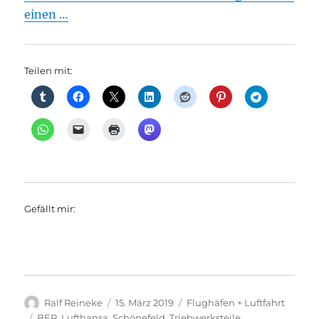
einen …
Teilen mit:
Gefällt mir:
Autor
Veröffentlicht
Kategorien
Ralf Reineke
15. März 2019
Flughäfen + Luftfahrt
am
Schlagwörter
BER
,
Lufthansa
,
Schönefeld
,
Triebwerksteile
,