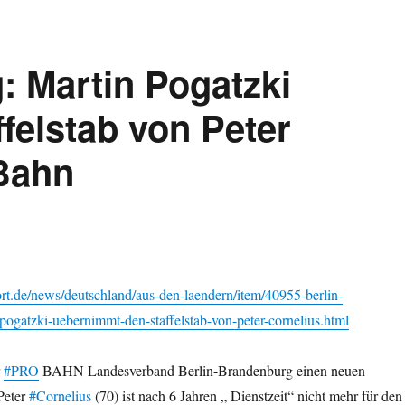
: Martin Pogatzki
felstab von Peter
oBahn
rt.de/news/deutschland/aus-den-laendern/item/40955-berlin-
ogatzki-uebernimmt-den-staffelstab-von-peter-cornelius.html
r
#PRO
BAHN Landesverband Berlin-Brandenburg einen neuen
Peter
#Cornelius
(70) ist nach 6 Jahren „ Dienstzeit“ nicht mehr für den