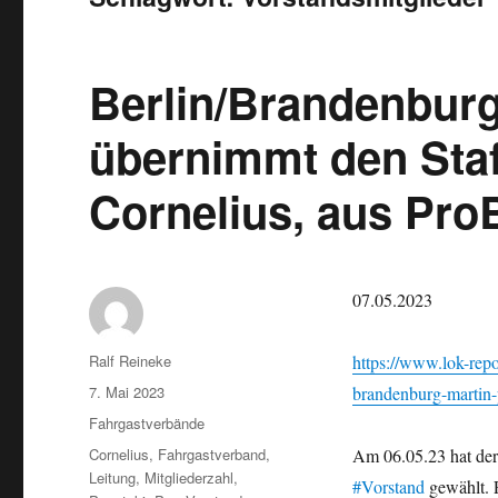
Berlin/Brandenburg
übernimmt den Staf
Cornelius, aus Pr
07.05.2023
Autor
Ralf Reineke
https://www.lok-repo
Veröffentlicht
7. Mai 2023
brandenburg-martin-p
am
Kategorien
Fahrgastverbände
Schlagwörter
Cornelius
,
Fahrgastverband
,
Am 06.05.23 hat de
Leitung
,
Mitgliederzahl
,
#Vorstand
gewählt. 