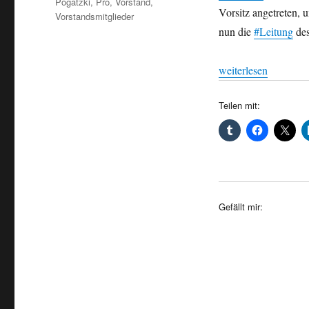
Pogatzki
,
Pro
,
Vorstand
,
Vorsitz angetreten,
Vorstandsmitglieder
nun die
#Leitung
des
„Berlin/Brandenburg
weiterlesen
Teilen mit:
Gefällt mir: