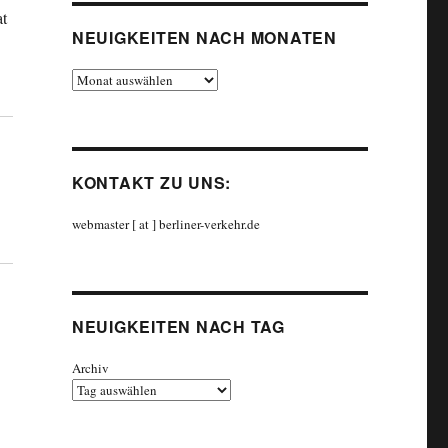
at
NEUIGKEITEN NACH MONATEN
Neuigkeiten
 ProBahn“
nach
Monaten
KONTAKT ZU UNS:
webmaster [ at ] berliner-verkehr.de
NEUIGKEITEN NACH TAG
Archiv