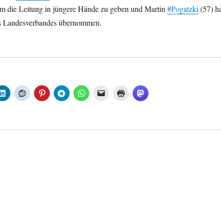
 um die Leitung in jüngere Hände zu geben und Martin
#Pogatzki
(57) h
 Landesverbandes übernommen.
: Martin Pogatzki übernimmt den Staffelstab von Peter Cornelius, aus