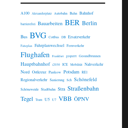
A100
Bahnhof
Autobahn
Bahn
Alexanderplatz
BER
Berlin
Bauarbeiten
barrierefrei
BVG
Bus
Ersatzverkehr
Cottbus
DB
Fahrplanwechsel
Fernverkehr
Fahrplan
Flughafen
Gesundbrunnen
gesperrt
Frankfurt
Hauptbahnhof
Nahverkehr
ICE
i2030
Mobilität
Potsdam
Nord
Ostkreuz
Pankow
RE1
Schönefeld
Regionalverkehr
Sanierung
Sch
Straßenbahn
Stra
Stadtbahn
Schöneweide
VBB
Tegel
ÖPNV
U5
U7
Tram