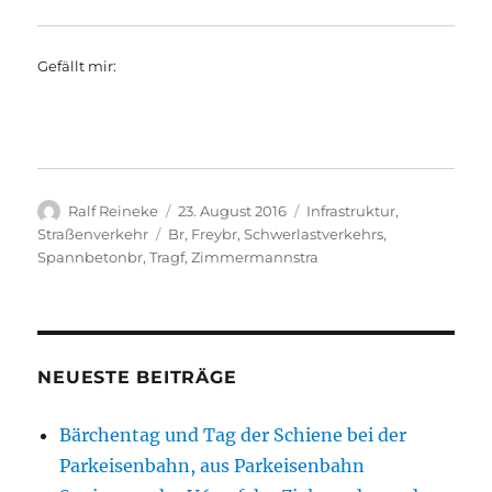
Gefällt mir:
Autor
Veröffentlicht
Kategorien
Ralf Reineke
23. August 2016
Infrastruktur
,
am
Schlagwörter
Straßenverkehr
Br
,
Freybr
,
Schwerlastverkehrs
,
Spannbetonbr
,
Tragf
,
Zimmermannstra
NEUESTE BEITRÄGE
Bärchentag und Tag der Schiene bei der
Parkeisenbahn, aus Parkeisenbahn