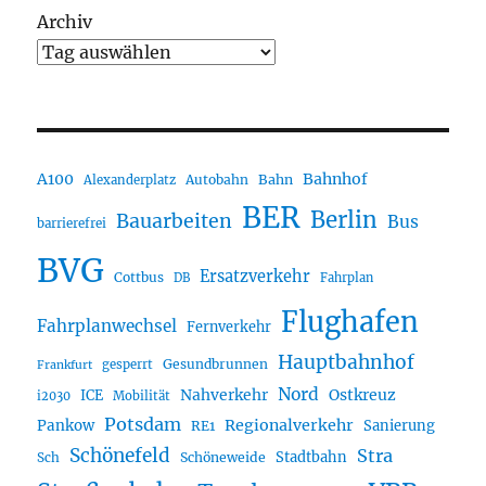
Archiv
A100
Bahnhof
Autobahn
Bahn
Alexanderplatz
BER
Berlin
Bauarbeiten
Bus
barrierefrei
BVG
Ersatzverkehr
Cottbus
DB
Fahrplan
Flughafen
Fahrplanwechsel
Fernverkehr
Hauptbahnhof
Gesundbrunnen
gesperrt
Frankfurt
Nord
Nahverkehr
Ostkreuz
ICE
i2030
Mobilität
Potsdam
Regionalverkehr
Pankow
Sanierung
RE1
Schönefeld
Stra
Stadtbahn
Sch
Schöneweide