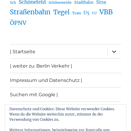
Schönefeld
Stra
Stadtbahn
Sch
Schöneweide
Straßenbahn
VBB
Tegel
U5
U7
Tram
ÖPNV
Unterme
| Startseite
öffnen
| weiter zu: Berlin Verkehr |
Impressum und Datenschutz |
Suchen mit Google |
Themen
Datenschutz und Cookies: Diese Website verwendet Cookies.
Wenn du die Website weiterhin nutzt, stimmst du der
Verwendung von Cookies zu.
Archiv
Weitere Informationen, beispielsweise zur Kontrolle von