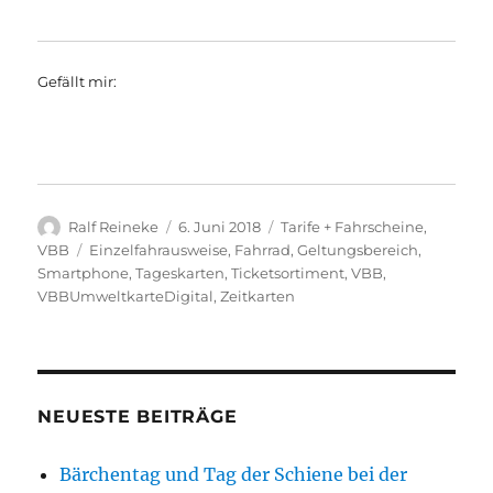
Gefällt mir:
Autor
Veröffentlicht
Kategorien
Ralf Reineke
6. Juni 2018
Tarife + Fahrscheine
,
am
Schlagwörter
VBB
Einzelfahrausweise
,
Fahrrad
,
Geltungsbereich
,
Smartphone
,
Tageskarten
,
Ticketsortiment
,
VBB
,
VBBUmweltkarteDigital
,
Zeitkarten
NEUESTE BEITRÄGE
Bärchentag und Tag der Schiene bei der