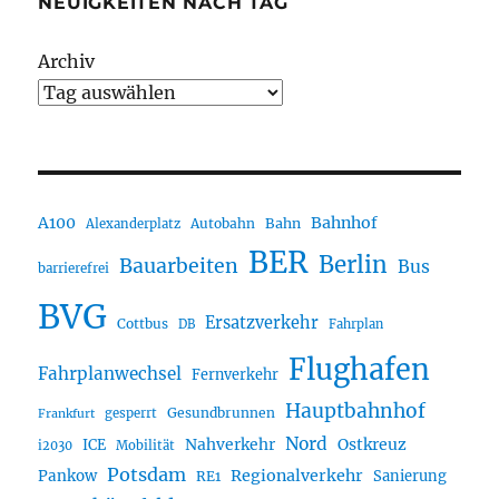
NEUIGKEITEN NACH TAG
Archiv
A100
Bahnhof
Autobahn
Bahn
Alexanderplatz
BER
Berlin
Bauarbeiten
Bus
barrierefrei
BVG
Ersatzverkehr
Cottbus
DB
Fahrplan
Flughafen
Fahrplanwechsel
Fernverkehr
Hauptbahnhof
Gesundbrunnen
gesperrt
Frankfurt
Nord
Nahverkehr
Ostkreuz
ICE
i2030
Mobilität
Potsdam
Regionalverkehr
Pankow
Sanierung
RE1