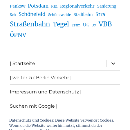
Potsdam
Regionalverkehr
Pankow
Sanierung
RE1
Schönefeld
Stra
Stadtbahn
Sch
Schöneweide
Straßenbahn
VBB
Tegel
U5
U7
Tram
ÖPNV
Unterme
| Startseite
öffnen
| weiter zu: Berlin Verkehr |
Impressum und Datenschutz |
Suchen mit Google |
Themen
Datenschutz und Cookies: Diese Website verwendet Cookies.
Wenn du die Website weiterhin nutzt, stimmst du der