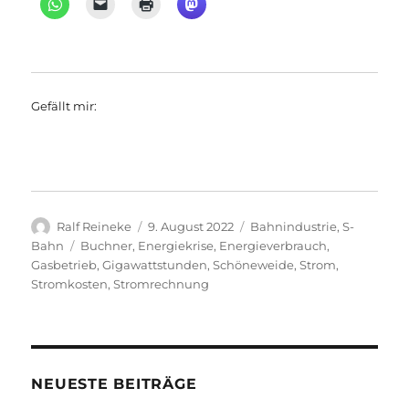
Gefällt mir:
Autor
Veröffentlicht
Kategorien
Ralf Reineke
9. August 2022
Bahnindustrie
,
S-
am
Schlagwörter
Bahn
Buchner
,
Energiekrise
,
Energieverbrauch
,
Gasbetrieb
,
Gigawattstunden
,
Schöneweide
,
Strom
,
Stromkosten
,
Stromrechnung
NEUESTE BEITRÄGE