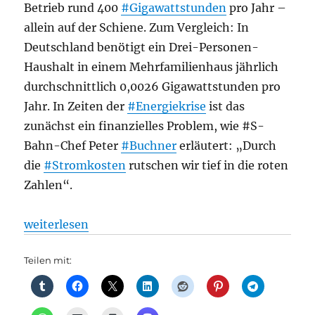
Betrieb rund 400
#Gigawattstunden
pro Jahr –
allein auf der Schiene. Zum Vergleich: In
Deutschland benötigt ein Drei-Personen-
Haushalt in einem Mehrfamilienhaus jährlich
durchschnittlich 0,0026 Gigawattstunden pro
Jahr. In Zeiten der
#Energiekrise
ist das
zunächst ein finanzielles Problem, wie #S-
Bahn-Chef Peter
#Buchner
erläutert: „Durch
die
#Stromkosten
rutschen wir tief in die roten
Zahlen“.
„Bahnindustrie: S-Bahn Berlin: „Durch Stromkosten 
weiterlesen
Teilen mit: