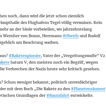
en noch, dann wird die jetzt schon ziemlich
aupthalle des Flughafens Tegel völlig verwaisen. Kein
ehr an der Säule vorbeieilen, wo jahrzehntelang
von Wernher von Braun, Herrmann
#Oberth
und Rudolf
rgeblich um Beachtung warben.
aun?
#Raketenpionier
, Vater der „Vergeltungswaffe“ V2
kete
Saturn V, den meisten noch ein Begriff, wegen
die Verbrechen der Nazis heute sehr kritisch gesehen.
 Schon weniger bekannt, politisch unverdächtiger
, der mit dem Buch „Die Rakete zu den
#Planetenräumen
retischen Grundlagen der
#Raumfahrt
entwickelte.