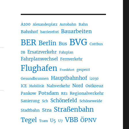
A100
Autobahn
Bahn
Alexanderplatz
Bauarbeiten
Bahnhof
barrierefrei
BVG
BER
Berlin
Bus
Cottbus
Ersatzverkehr
DB
Fahrplan
Fahrplanwechsel
Fernverkehr
Flughafen
gesperrt
Frankfurt
Hauptbahnhof
Gesundbrunnen
i2030
Nord
Nahverkehr
Ostkreuz
ICE
Mobilität
Potsdam
Regionalverkehr
Pankow
RE1
Schönefeld
Sanierung
Sch
Schöneweide
Straßenbahn
Stra
Stadtbahn
VBB
Tegel
ÖPNV
U5
U7
Tram