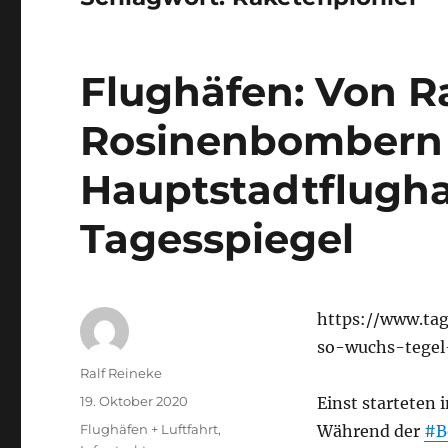
Flughäfen: Von R
Rosinenbombern 
Hauptstadtflugha
Tagesspiegel
https://www.ta
so-wuchs-tegel
Autor
Ralf Reineke
Veröffentlicht
19. Oktober 2020
Einst starteten 
am
Kategorien
Flughäfen + Luftfahrt
,
Während der
#B