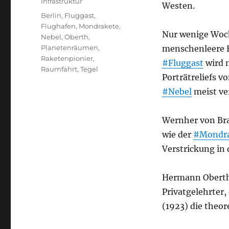
Infrastruktur
Westen.
Schlagwörter
Berlin
,
Fluggast
,
Flughafen
,
Mondrakete
,
Nur wenige Woch
Nebel
,
Oberth
,
Planetenräumen
,
menschenleere H
Raketenpionier
,
#Fluggast
wird m
Raumfahrt
,
Tegel
Porträtreliefs 
#Nebel
meist ve
Wernher von Br
wie der
#Mondra
Verstrickung in 
Hermann Oberth?
Privatgelehrter
(1923) die theo