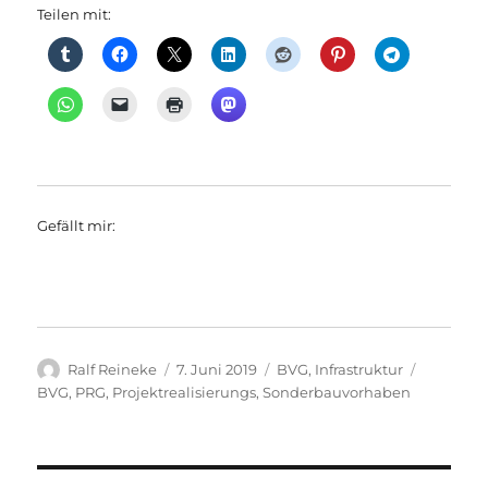
Teilen mit:
Gefällt mir:
Autor
Veröffentlicht
Kategorien
Schlagwö
Ralf Reineke
7. Juni 2019
BVG
,
Infrastruktur
am
BVG
,
PRG
,
Projektrealisierungs
,
Sonderbauvorhaben