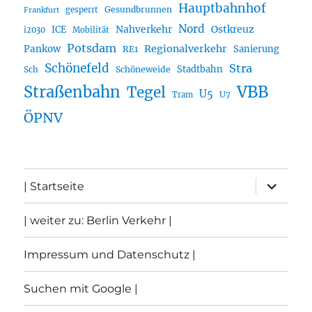
Hauptbahnhof
Gesundbrunnen
gesperrt
Frankfurt
Nord
Nahverkehr
Ostkreuz
ICE
i2030
Mobilität
Potsdam
Regionalverkehr
Pankow
Sanierung
RE1
Schönefeld
Stra
Stadtbahn
Sch
Schöneweide
Straßenbahn
VBB
Tegel
U5
U7
Tram
ÖPNV
Unterme
| Startseite
öffnen
| weiter zu: Berlin Verkehr |
Impressum und Datenschutz |
Suchen mit Google |