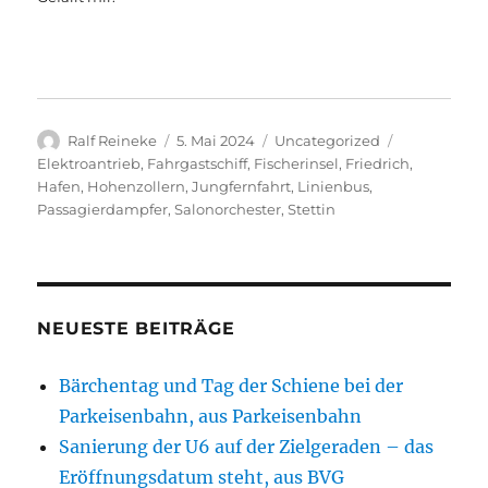
Autor
Veröffentlicht
Kategorien
Schlagwörte
Ralf Reineke
5. Mai 2024
Uncategorized
am
Elektroantrieb
,
Fahrgastschiff
,
Fischerinsel
,
Friedrich
,
Hafen
,
Hohenzollern
,
Jungfernfahrt
,
Linienbus
,
Passagierdampfer
,
Salonorchester
,
Stettin
NEUESTE BEITRÄGE
Bärchentag und Tag der Schiene bei der
Parkeisenbahn, aus Parkeisenbahn
Sanierung der U6 auf der Zielgeraden – das
Eröffnungsdatum steht, aus BVG