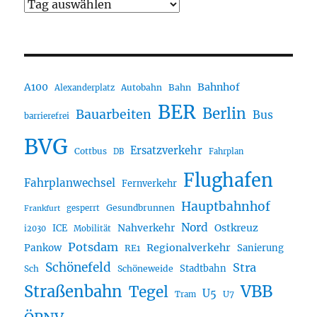
A100
Bahnhof
Autobahn
Bahn
Alexanderplatz
BER
Berlin
Bauarbeiten
Bus
barrierefrei
BVG
Ersatzverkehr
Cottbus
DB
Fahrplan
Flughafen
Fahrplanwechsel
Fernverkehr
Hauptbahnhof
Gesundbrunnen
gesperrt
Frankfurt
Nord
Nahverkehr
Ostkreuz
ICE
i2030
Mobilität
Potsdam
Regionalverkehr
Pankow
Sanierung
RE1
Schönefeld
Stra
Stadtbahn
Sch
Schöneweide
Straßenbahn
VBB
Tegel
U5
U7
Tram