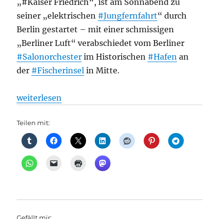
„#Kaiser Friedrich“, ist am Sonnabend zu
seiner „elektrischen
#Jungfernfahrt
“ durch
Berlin gestartet – mit einer schmissigen
„Berliner Luft“ verabschiedet vom Berliner
#Salonorchester
im Historischen
#Hafen
an
der
#Fischerinsel
in Mitte.
„Schiffsverkehr: „Kaiser Friedrich“ wieder auf Tour:
weiterlesen
Teilen mit:
Gefällt mir: