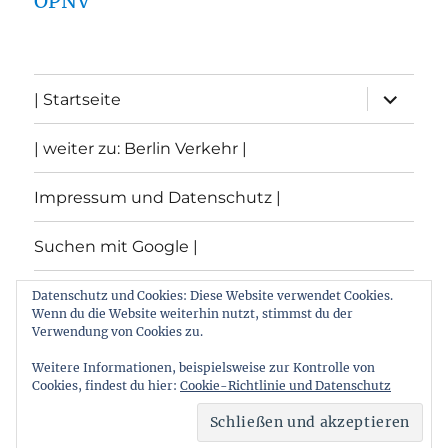
ÖPNV
Unterme
| Startseite
öffnen
| weiter zu: Berlin Verkehr |
Impressum und Datenschutz |
Suchen mit Google |
Themen
Datenschutz und Cookies: Diese Website verwendet Cookies.
Wenn du die Website weiterhin nutzt, stimmst du der
Verwendung von Cookies zu.
Archiv
Weitere Informationen, beispielsweise zur Kontrolle von
Cookies, findest du hier:
Cookie-Richtlinie und Datenschutz
Archiv von: Berlin:Verkehr
Stolz präsentiert von
WordPress