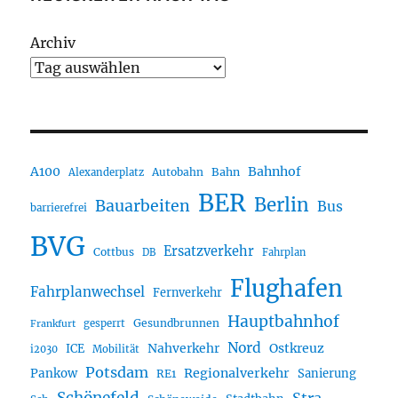
Archiv
A100
Bahnhof
Autobahn
Bahn
Alexanderplatz
BER
Berlin
Bauarbeiten
Bus
barrierefrei
BVG
Ersatzverkehr
Cottbus
DB
Fahrplan
Flughafen
Fahrplanwechsel
Fernverkehr
Hauptbahnhof
Gesundbrunnen
gesperrt
Frankfurt
Nord
Nahverkehr
Ostkreuz
ICE
i2030
Mobilität
Potsdam
Regionalverkehr
Pankow
Sanierung
RE1