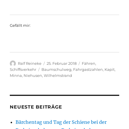
Gefällt mir:
Autor
Veröffentlicht
Kategorien
Ralf Reineke
25. Februar 2018
Fähren
,
am
Schlagwörter
Schiffsverkehr
Baumschulweg
,
Fahrgastzahlen
,
Kapit
,
Minna
,
Niehusen
,
Wilhelmstrand
NEUESTE BEITRÄGE
Bärchentag und Tag der Schiene bei der