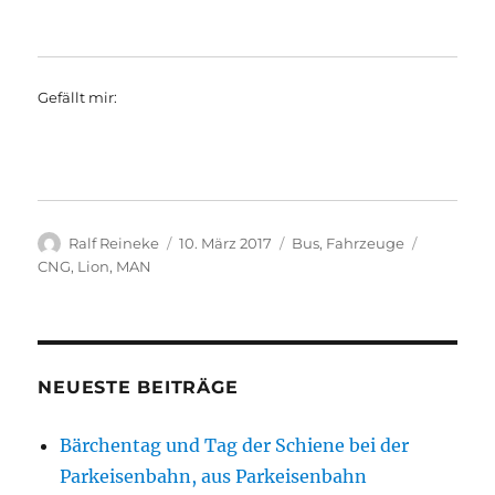
Gefällt mir:
Autor
Veröffentlicht
Kategorien
Schlagwö
Ralf Reineke
10. März 2017
Bus
,
Fahrzeuge
am
CNG
,
Lion
,
MAN
NEUESTE BEITRÄGE
Bärchentag und Tag der Schiene bei der
Parkeisenbahn, aus Parkeisenbahn