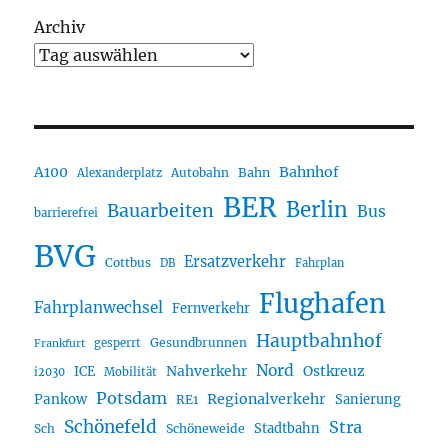
Archiv
A100
Bahnhof
Autobahn
Bahn
Alexanderplatz
BER
Berlin
Bauarbeiten
Bus
barrierefrei
BVG
Ersatzverkehr
Cottbus
DB
Fahrplan
Flughafen
Fahrplanwechsel
Fernverkehr
Hauptbahnhof
Gesundbrunnen
gesperrt
Frankfurt
Nord
Nahverkehr
Ostkreuz
ICE
i2030
Mobilität
Potsdam
Regionalverkehr
Pankow
Sanierung
RE1
Schönefeld
Stra
Stadtbahn
Sch
Schöneweide