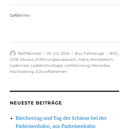
Gefällt mir:
Autor
Veröffentlicht
Kategorien
Schlagwör
Ralf Reineke
29. Juli 2024
Bus
,
Fahrzeuge
BVG
,
am
DVB
,
Ebusco
,
Erfahrungsaustausch
,
Indira
,
Kontaktarm
,
Lademast
,
Ladetechnologie
,
Leihfahrzeug
,
Mercedes
,
Nachladung
,
Zukunftsthemen
NEUESTE BEITRÄGE
Bärchentag und Tag der Schiene bei der
Parkeisenbahn, aus Parkeisenbahn