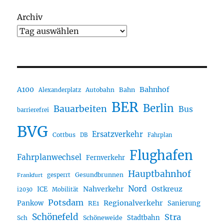
Archiv
A100
Bahnhof
Autobahn
Bahn
Alexanderplatz
BER
Berlin
Bauarbeiten
Bus
barrierefrei
BVG
Ersatzverkehr
Cottbus
DB
Fahrplan
Flughafen
Fahrplanwechsel
Fernverkehr
Hauptbahnhof
Gesundbrunnen
gesperrt
Frankfurt
Nord
Nahverkehr
Ostkreuz
ICE
i2030
Mobilität
Potsdam
Regionalverkehr
Pankow
Sanierung
RE1
Schönefeld
Stra
Stadtbahn
Sch
Schöneweide