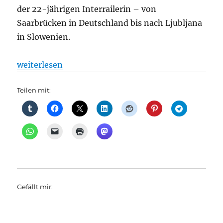
der 22-jährigen Interrailerin – von
Saarbrücken in Deutschland bis nach Ljubljana
in Slowenien.
„Tarife: Europa mit dem Zug: 50 Jahre Interrail, au
weiterlesen
Teilen mit:
Gefällt mir: