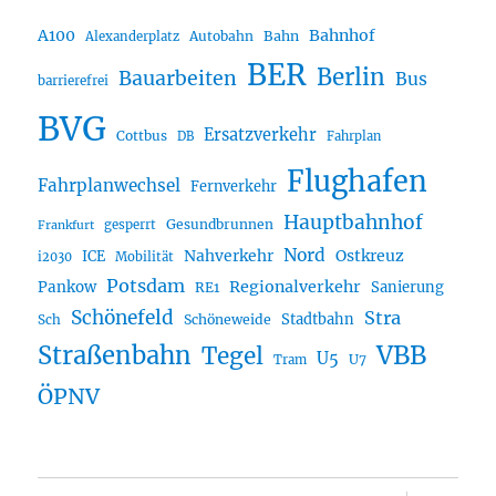
A100
Bahnhof
Autobahn
Bahn
Alexanderplatz
BER
Berlin
Bauarbeiten
Bus
barrierefrei
BVG
Ersatzverkehr
Cottbus
DB
Fahrplan
Flughafen
Fahrplanwechsel
Fernverkehr
Hauptbahnhof
Gesundbrunnen
gesperrt
Frankfurt
Nord
Nahverkehr
Ostkreuz
ICE
i2030
Mobilität
Potsdam
Regionalverkehr
Pankow
Sanierung
RE1
Schönefeld
Stra
Stadtbahn
Sch
Schöneweide
Straßenbahn
VBB
Tegel
U5
U7
Tram
ÖPNV