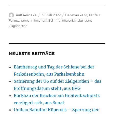
Autor
Veröffentlicht
Kategorien
Ralf Reineke
19. Juli 2022
Bahnverkehr
,
Tarife +
am
Schlagwörter
Fahrscheine
Interrail
,
Schifffahrtsverbindungen
,
Zugfenster
NEUESTE BEITRÄGE
Bärchentag und Tag der Schiene bei der
Parkeisenbahn, aus Parkeisenbahn
Sanierung der U6 auf der Zielgeraden – das
Eröffnungsdatum steht, aus BVG
Rückbau der Brücken am Breitenbachplatz
verzögert sich, aus Senat
Umbau Bahnhof Köpenick – Sperrung der