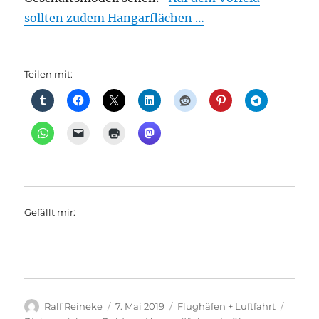
sollten zudem Hangarflächen …
Teilen mit:
Gefällt mir:
Autor
Veröffentlicht
Kategorien
Schlag
Ralf Reineke
7. Mai 2019
Flughäfen + Luftfahrt