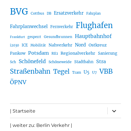
BVG
Ersatzverkehr
Cottbus
DB
Fahrplan
Flughafen
Fahrplanwechsel
Fernverkehr
Hauptbahnhof
Gesundbrunnen
gesperrt
Frankfurt
Nord
Nahverkehr
Ostkreuz
ICE
i2030
Mobilität
Potsdam
Regionalverkehr
Pankow
Sanierung
RE1
Schönefeld
Stra
Stadtbahn
Sch
Schöneweide
Straßenbahn
VBB
Tegel
U5
U7
Tram
ÖPNV
Unterme
| Startseite
öffnen
| weiter zu: Berlin Verkehr |