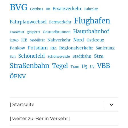
BVG
Ersatzverkehr
Cottbus
DB
Fahrplan
Flughafen
Fahrplanwechsel
Fernverkehr
Hauptbahnhof
Gesundbrunnen
gesperrt
Frankfurt
Nord
Nahverkehr
Ostkreuz
ICE
i2030
Mobilität
Potsdam
Regionalverkehr
Pankow
Sanierung
RE1
Schönefeld
Stra
Stadtbahn
Sch
Schöneweide
Straßenbahn
VBB
Tegel
U5
U7
Tram
ÖPNV
Unterme
| Startseite
öffnen
| weiter zu: Berlin Verkehr |