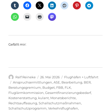
Gefällt mir:
Autor
Veröffentlicht
Kategorien
Ralf Reineke
26. Mai 2026
Flughäfen + Luftfahrt
am
Schlagwörter
Anspruchsermittlungen
,
ASE
,
Bearbeitung
,
BER
,
Beratungsgremium
,
Budget
,
FBB
,
FLK
,
Fluglärmkommission
,
Gesamtfinanzierungsbedarf
,
Kostenerstattung
,
kulant
,
Monatsberichte
,
Rechtsauffassung
,
Schallschutzmaßnahmen
,
Schallschutzprogramm
,
Verkehrsflughafen
,