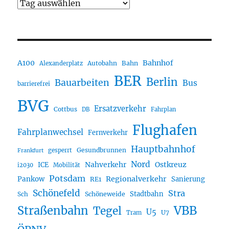
A100
Bahnhof
Autobahn
Bahn
Alexanderplatz
BER
Berlin
Bauarbeiten
Bus
barrierefrei
BVG
Ersatzverkehr
Cottbus
DB
Fahrplan
Flughafen
Fahrplanwechsel
Fernverkehr
Hauptbahnhof
Gesundbrunnen
gesperrt
Frankfurt
Nord
Nahverkehr
Ostkreuz
ICE
i2030
Mobilität
Potsdam
Regionalverkehr
Pankow
Sanierung
RE1
Schönefeld
Stra
Stadtbahn
Sch
Schöneweide
Straßenbahn
VBB
Tegel
U5
U7
Tram