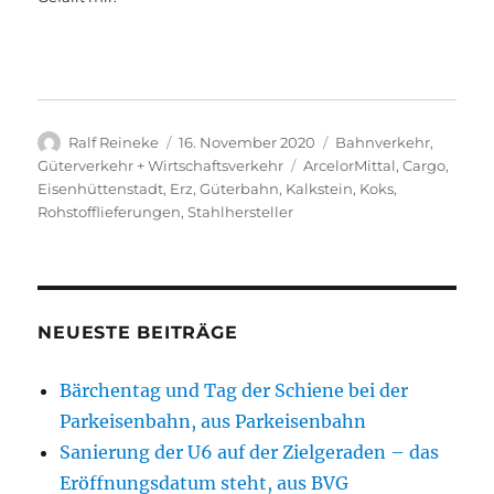
Autor
Veröffentlicht
Kategorien
Ralf Reineke
16. November 2020
Bahnverkehr
,
am
Schlagwörter
Güterverkehr + Wirtschaftsverkehr
ArcelorMittal
,
Cargo
,
Eisenhüttenstadt
,
Erz
,
Güterbahn
,
Kalkstein
,
Koks
,
Rohstofflieferungen
,
Stahlhersteller
NEUESTE BEITRÄGE
Bärchentag und Tag der Schiene bei der
Parkeisenbahn, aus Parkeisenbahn
Sanierung der U6 auf der Zielgeraden – das
Eröffnungsdatum steht, aus BVG