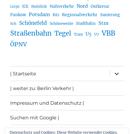
Nord
Nahverkehr
Ostkreuz
ICE
i2030
Mobilität
Potsdam
Regionalverkehr
Pankow
Sanierung
RE1
Schönefeld
Stra
Stadtbahn
Sch
Schöneweide
Straßenbahn
VBB
Tegel
U5
U7
Tram
ÖPNV
Unterme
| Startseite
öffnen
| weiter zu: Berlin Verkehr |
Impressum und Datenschutz |
Suchen mit Google |
Themen
Datenschutz und Cookies: Diese Website verwendet Cookies.