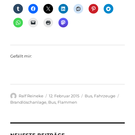
Gefällt mir:
Autor
Veröffentlicht
Kategorien
Schlag
Ralf Reineke
12. Februar 2015
Bus
,
Fahrzeuge
am
Brandlöschanlage
,
Bus
,
Flammen