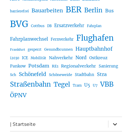
BER
Berlin
Bauarbeiten
Bus
barrierefrei
BVG
Ersatzverkehr
Cottbus
DB
Fahrplan
Flughafen
Fahrplanwechsel
Fernverkehr
Hauptbahnhof
Gesundbrunnen
gesperrt
Frankfurt
Nord
Nahverkehr
Ostkreuz
ICE
i2030
Mobilität
Potsdam
Regionalverkehr
Pankow
Sanierung
RE1
Schönefeld
Stra
Stadtbahn
Sch
Schöneweide
Straßenbahn
VBB
Tegel
U5
U7
Tram
ÖPNV
Unterme
| Startseite
öffnen