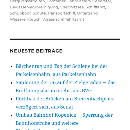
am
Bergungsarbeiten
,
Container
,
Fahrwassers
,
Generator
,
Gewässerverunreinigung
,
Griebnitzsee
,
Schifffahrt
,
Schubboot
,
Schute
,
Transportschiff
,
Untergang
,
Wassereinbruch
,
Wasserschifffahrtsamt
NEUESTE BEITRÄGE
Bärchentag und Tag der Schiene bei der
Parkeisenbahn, aus Parkeisenbahn
Sanierung der U6 auf der Zielgeraden – das
Eröffnungsdatum steht, aus BVG
Rückbau der Brücken am Breitenbachplatz
verzögert sich, aus Senat
Umbau Bahnhof Köpenick – Sperrung der
Bahnhofstraße und weitere