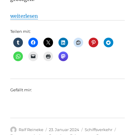
„Schiff im Griebnitzsee gesunken: Weiter Bergungs
weiterlesen
Teilen mit:
Gefällt mir:
Autor
Veröffentlicht
Kategorien
Schlagw
Ralf Reineke
23. Januar 2024
Schiffsverkehr