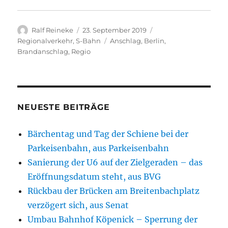
Autor
Veröffentlicht
Kategorien
Ralf Reineke
23. September 2019
am
Schlagwörter
Regionalverkehr
,
S-Bahn
Anschlag
,
Berlin
,
Brandanschlag
,
Regio
NEUESTE BEITRÄGE
Bärchentag und Tag der Schiene bei der
Parkeisenbahn, aus Parkeisenbahn
Sanierung der U6 auf der Zielgeraden – das
Eröffnungsdatum steht, aus BVG
Rückbau der Brücken am Breitenbachplatz
verzögert sich, aus Senat
Umbau Bahnhof Köpenick – Sperrung der