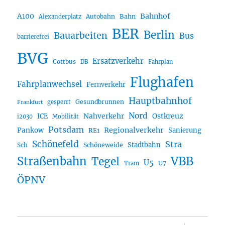
A100
Bahnhof
Autobahn
Bahn
Alexanderplatz
BER
Berlin
Bauarbeiten
Bus
barrierefrei
BVG
Ersatzverkehr
Cottbus
DB
Fahrplan
Flughafen
Fahrplanwechsel
Fernverkehr
Hauptbahnhof
Gesundbrunnen
gesperrt
Frankfurt
Nord
Nahverkehr
Ostkreuz
ICE
i2030
Mobilität
Potsdam
Regionalverkehr
Pankow
Sanierung
RE1
Schönefeld
Stra
Stadtbahn
Sch
Schöneweide
Straßenbahn
VBB
Tegel
U5
U7
Tram
ÖPNV