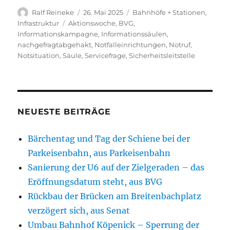
Autor
Veröffentlicht
Kategorien
Ralf Reineke
26. Mai 2025
Bahnhöfe + Stationen
,
am
Schlagwörter
Infrastruktur
Aktionswoche
,
BVG
,
Informationskampagne
,
Informationssäulen
,
nachgefragtabgehakt
,
Notfalleinrichtungen
,
Notruf
,
Notsituation
,
Säule
,
Servicefrage
,
Sicherheitsleitstelle
NEUESTE BEITRÄGE
Bärchentag und Tag der Schiene bei der
Parkeisenbahn, aus Parkeisenbahn
Sanierung der U6 auf der Zielgeraden – das
Eröffnungsdatum steht, aus BVG
Rückbau der Brücken am Breitenbachplatz
verzögert sich, aus Senat
Umbau Bahnhof Köpenick – Sperrung der