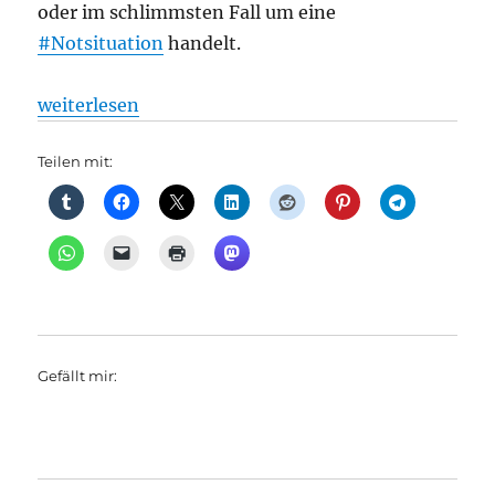
oder im schlimmsten Fall um eine
#Notsituation
handelt.
„Bahnhöfe: Hilfe per Knopfdruck, aus BVG“
weiterlesen
Teilen mit:
Gefällt mir: