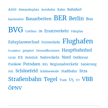
A100
Bahnhof
Autobahn
Bahn
Alexanderplatz
BER
Berlin
Bauarbeiten
Bus
barrierefrei
BVG
Ersatzverkehr
Cottbus
DB
Fahrplan
Flughafen
Fahrplanwechsel
Fernverkehr
Hauptbahnhof
Gesundbrunnen
gesperrt
Frankfurt
Nord
Nahverkehr
Ostkreuz
ICE
i2030
Mobilität
Potsdam
Regionalverkehr
Pankow
Sanierung
RE1
Schönefeld
Stra
Stadtbahn
Sch
Schöneweide
Straßenbahn
VBB
Tegel
U5
U7
Tram
ÖPNV