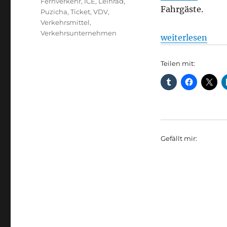
Fernverkehr
,
ICE
,
Leihrad
,
Fahrgäste.
Puzicha
,
Ticket
,
VDV
,
Verkehrsmittel
,
Verkehrsunternehmen
„Tarife: Suchen,
weiterlesen
Teilen mit:
Gefällt mir: