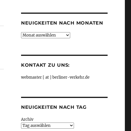
Kategorien
vereinheitlichen, aus Der Tagesspiegel“
NEUIGKEITEN NACH MONATEN
Neuigkeiten
nach
Monaten
KONTAKT ZU UNS:
webmaster [ at ] berliner-verkehr.de
NEUIGKEITEN NACH TAG
Archiv