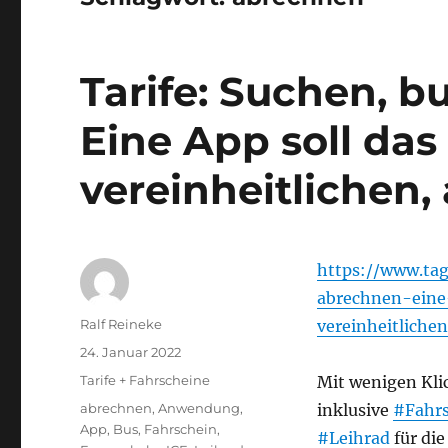
Tarife: Suchen, 
Eine App soll da
vereinheitlichen,
https://www.ta
abrechnen-eine
Autor
Ralf Reineke
vereinheitliche
Veröffentlicht
24. Januar 2022
am
Kategorien
Tarife + Fahrscheine
Mit wenigen Kli
Schlagwörter
abrechnen
,
Anwendung
,
inklusive
#Fahrs
App
,
Bus
,
Fahrschein
,
#Leihrad
für die