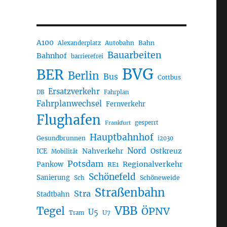
A100
Autobahn
Bahn
Alexanderplatz
Bauarbeiten
Bahnhof
barrierefrei
BVG
BER
Berlin
Bus
Cottbus
Ersatzverkehr
DB
Fahrplan
Fahrplanwechsel
Fernverkehr
Flughafen
gesperrt
Frankfurt
Hauptbahnhof
Gesundbrunnen
i2030
Nord
Nahverkehr
Ostkreuz
ICE
Mobilität
Potsdam
Regionalverkehr
Pankow
RE1
Schönefeld
Sanierung
Sch
Schöneweide
Straßenbahn
Stra
Stadtbahn
VBB
Tegel
ÖPNV
U5
U7
Tram