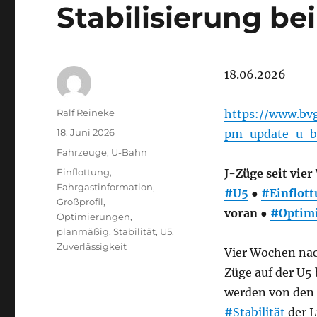
Stabilisierung be
18.06.2026
Autor
Ralf Reineke
https://www.bv
Veröffentlicht
18. Juni 2026
pm-update-u-
am
Kategorien
Fahrzeuge
,
U-Bahn
Schlagwörter
Einflottung
,
J-Züge seit vie
Fahrgastinformation
,
#U5
●
#Einflot
Großprofil
,
voran ●
#Optim
Optimierungen
,
planmäßig
,
Stabilität
,
U5
,
Zuverlässigkeit
Vier Wochen nac
Züge auf der U5 
werden von den 
#Stabilität
der L