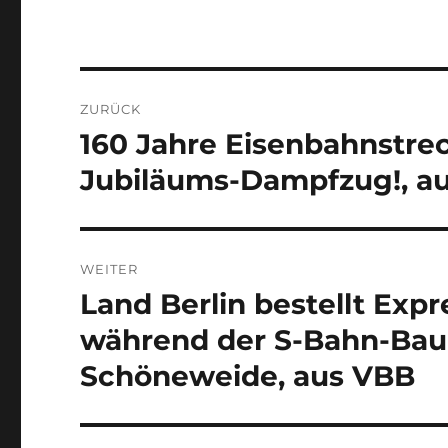
Beitragsnavigation
ZURÜCK
160 Jahre Eisenbahnstrec
Vorheriger
Beitrag:
Jubiläums-Dampfzug!, au
WEITER
Land Berlin bestellt Exp
Nächster
Beitrag:
während der S-Bahn-Bau
Schöneweide, aus VBB