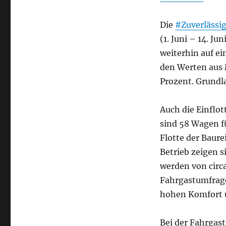
Die
#Zuverlässig
(1. Juni – 14. Ju
weiterhin auf ei
den Werten aus 
Prozent. Grundla
Auch die Einflot
sind 58 Wagen fü
Flotte der Baure
Betrieb zeigen s
werden von circ
Fahrgastumfrage
hohen Komfort u
Bei der Fahrgas