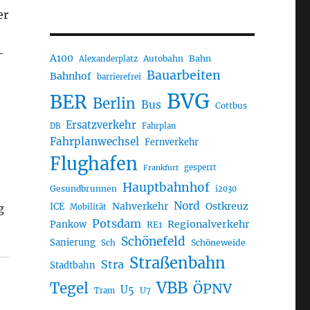
er
-
A100
Autobahn
Bahn
Alexanderplatz
Bauarbeiten
Bahnhof
barrierefrei
BVG
BER
Berlin
Bus
Cottbus
Ersatzverkehr
DB
Fahrplan
Fahrplanwechsel
Fernverkehr
Flughafen
gesperrt
Frankfurt
Hauptbahnhof
Gesundbrunnen
i2030
Nord
Nahverkehr
Ostkreuz
g
ICE
Mobilität
Potsdam
Regionalverkehr
Pankow
RE1
Schönefeld
Sanierung
Sch
Schöneweide
Straßenbahn
Stra
Stadtbahn
VBB
Tegel
ÖPNV
U5
U7
Tram