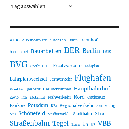
A100
Bahnhof
Autobahn
Bahn
Alexanderplatz
BER
Berlin
Bauarbeiten
Bus
barrierefrei
BVG
Ersatzverkehr
Cottbus
DB
Fahrplan
Flughafen
Fahrplanwechsel
Fernverkehr
Hauptbahnhof
Gesundbrunnen
gesperrt
Frankfurt
Nord
Nahverkehr
Ostkreuz
ICE
i2030
Mobilität
Potsdam
Regionalverkehr
Pankow
Sanierung
RE1
Schönefeld
Stra
Stadtbahn
Sch
Schöneweide
Straßenbahn
VBB
Tegel
U5
U7
Tram