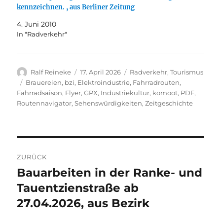
kennzeichnen. , aus Berliner Zeitung
4. Juni 2010
In "Radverkehr"
Autor
Veröffentlicht
Kategorien
Ralf Reineke
17. April 2026
Radverkehr
,
Tourismus
am
Schlagwörter
Brauereien
,
bzi
,
Elektroindustrie
,
Fahrradrouten
,
Fahrradsaison
,
Flyer
,
GPX
,
Industriekultur
,
komoot
,
PDF
,
Routennavigator
,
Sehenswürdigkeiten
,
Zeitgeschichte
Beitragsnavigation
ZURÜCK
Bauarbeiten in der Ranke- und
Vorheriger
Beitrag:
Tauentzienstraße ab
27.04.2026, aus Bezirk