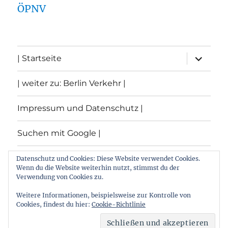
ÖPNV
Unterme
| Startseite
öffnen
| weiter zu: Berlin Verkehr |
Impressum und Datenschutz |
Suchen mit Google |
Themen
Datenschutz und Cookies: Diese Website verwendet Cookies.
Wenn du die Website weiterhin nutzt, stimmst du der
Verwendung von Cookies zu.
Archiv
Weitere Informationen, beispielsweise zur Kontrolle von
Cookies, findest du hier:
Cookie-Richtlinie
Archiv von: Berlin:Verkehr
Stolz präsentiert von
WordPress