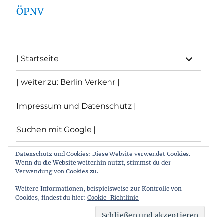
ÖPNV
Unterme
| Startseite
öffnen
| weiter zu: Berlin Verkehr |
Impressum und Datenschutz |
Suchen mit Google |
Themen
Datenschutz und Cookies: Diese Website verwendet Cookies.
Wenn du die Website weiterhin nutzt, stimmst du der
Verwendung von Cookies zu.
Archiv
Weitere Informationen, beispielsweise zur Kontrolle von
Cookies, findest du hier:
Cookie-Richtlinie
Archiv von: Berlin:Verkehr
Stolz präsentiert von