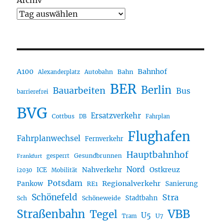
A100
Bahnhof
Autobahn
Bahn
Alexanderplatz
BER
Berlin
Bauarbeiten
Bus
barrierefrei
BVG
Ersatzverkehr
Cottbus
DB
Fahrplan
Flughafen
Fahrplanwechsel
Fernverkehr
Hauptbahnhof
Gesundbrunnen
gesperrt
Frankfurt
Nord
Nahverkehr
Ostkreuz
ICE
i2030
Mobilität
Potsdam
Regionalverkehr
Pankow
Sanierung
RE1
Schönefeld
Stra
Stadtbahn
Sch
Schöneweide
Straßenbahn
VBB
Tegel
U5
U7
Tram