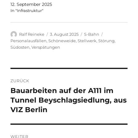
12. September 2025
In "Infrastruktur"
Autor
Veröffentlicht
Kategorien
Schlagwörter
Ralf Reineke
3. August 2025
S-Bahn
am
Personalausfällen
,
Schöneweide
,
Stellwerk
,
Störung
,
Südosten
,
Verspätungen
Beitragsnavigation
ZURÜCK
Bauarbeiten auf der A111 im
Vorheriger
Beitrag:
Tunnel Beyschlagsiedlung, aus
VIZ Berlin
WEITER