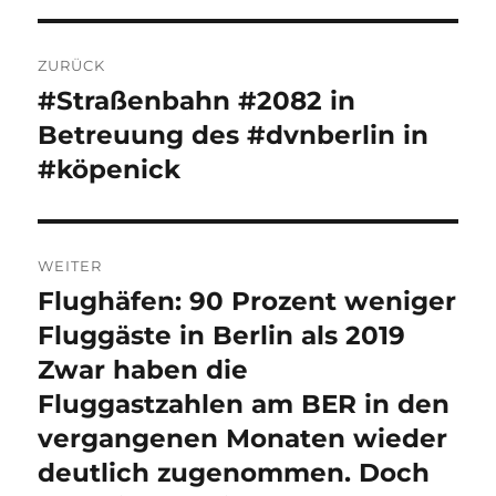
Beitragsnavigation
ZURÜCK
#Straßenbahn #2082 in
Vorheriger
Beitrag:
Betreuung des #dvnberlin in
#köpenick
WEITER
Flughäfen: 90 Prozent weniger
Nächster
Beitrag:
Fluggäste in Berlin als 2019
Zwar haben die
Fluggastzahlen am BER in den
vergangenen Monaten wieder
deutlich zugenommen. Doch