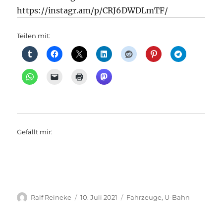
https://instagr.am/p/CRJ6DWDLmTF/
Teilen mit:
Gefällt mir:
Autor
Veröffentlicht
Kategorien
Ralf Reineke
10. Juli 2021
Fahrzeuge
,
U-Bahn
am