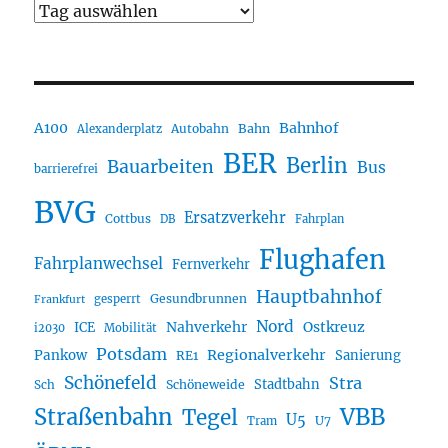
A100
Bahnhof
Autobahn
Bahn
Alexanderplatz
BER
Berlin
Bauarbeiten
Bus
barrierefrei
BVG
Ersatzverkehr
Cottbus
DB
Fahrplan
Flughafen
Fahrplanwechsel
Fernverkehr
Hauptbahnhof
Gesundbrunnen
gesperrt
Frankfurt
Nord
Nahverkehr
Ostkreuz
ICE
i2030
Mobilität
Potsdam
Regionalverkehr
Pankow
Sanierung
RE1
Schönefeld
Stra
Stadtbahn
Sch
Schöneweide
Straßenbahn
VBB
Tegel
U5
U7
Tram