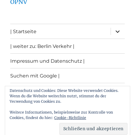
ÖPNV
Unterme
| Startseite
öffnen
| weiter zu: Berlin Verkehr |
Impressum und Datenschutz |
Suchen mit Google |
Themen
Datenschutz und Cookies: Diese Website verwendet Cookies.
Wenn du die Website weiterhin nutzt, stimmst du der
Verwendung von Cookies zu.
Archiv
Weitere Informationen, beispielsweise zur Kontrolle von
Cookies, findest du hier:
Cookie-Richtlinie
Archiv von: Berlin:Verkehr
Stolz präsentiert von
WordPress