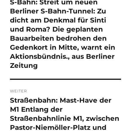
S-Bahn: Streit um neuen
Vorheriger
Beitrag:
Berliner S-Bahn-Tunnel: Zu
dicht am Denkmal für Sinti
und Roma? Die geplanten
Bauarbeiten bedrohen den
Gedenkort in Mitte, warnt ein
Aktionsbündnis., aus Berliner
Zeitung
WEITER
Straßenbahn: Mast-Have der
Nächster
Beitrag:
M1 Entlang der
Straßenbahnlinie M1, zwischen
Pastor-Niemöller-Platz und