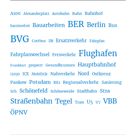
A100
Bahnhof
Autobahn
Bahn
Alexanderplatz
BER
Berlin
Bauarbeiten
Bus
barrierefrei
BVG
Ersatzverkehr
Cottbus
DB
Fahrplan
Flughafen
Fahrplanwechsel
Fernverkehr
Hauptbahnhof
Gesundbrunnen
gesperrt
Frankfurt
Nord
Nahverkehr
Ostkreuz
ICE
i2030
Mobilität
Potsdam
Regionalverkehr
Pankow
Sanierung
RE1
Schönefeld
Stra
Stadtbahn
Sch
Schöneweide
Straßenbahn
VBB
Tegel
U5
U7
Tram
ÖPNV