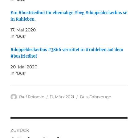
Ein #busfriedhof für ehemalige #bvg #doppeldeckerbus se
in Ruhleben.
17. Mai 2020
In "Bus"
#doppeldeckerbus #3866 verrottet in #ruhleben auf dem
#busfriedhof
20. Mai 2020
In "Bus"
Autor
Veröffentlicht
Kategorien
Ralf Reineke
11. März 2021
Bus
,
Fahrzeuge
am
Beitragsnavigation
ZURÜCK