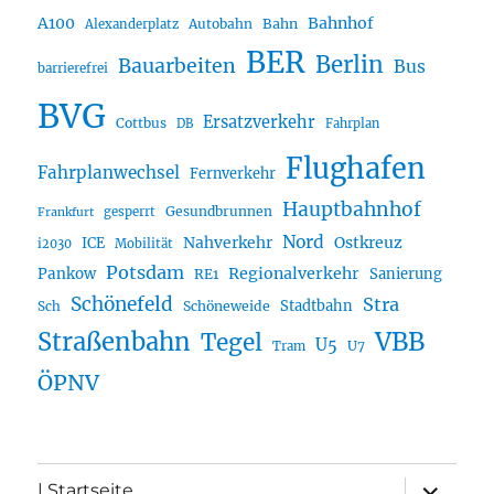
A100
Bahnhof
Autobahn
Bahn
Alexanderplatz
BER
Berlin
Bauarbeiten
Bus
barrierefrei
BVG
Ersatzverkehr
Cottbus
DB
Fahrplan
Flughafen
Fahrplanwechsel
Fernverkehr
Hauptbahnhof
Gesundbrunnen
gesperrt
Frankfurt
Nord
Nahverkehr
Ostkreuz
ICE
i2030
Mobilität
Potsdam
Regionalverkehr
Pankow
Sanierung
RE1
Schönefeld
Stra
Stadtbahn
Sch
Schöneweide
Straßenbahn
VBB
Tegel
U5
U7
Tram
ÖPNV
Unterme
| Startseite