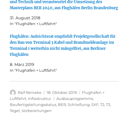
und Technik und verantwortet die Umsetzung des
Masterplans BER 2040, aus Flughäfen Berlin Brandenburg
31. August 2018
In "Flughäfen + Luftfahrt"
Flughäfen: Aufsichtsrat empfiehlt Projektgesellschaft für
den Bau von Terminal 3 Kabel und Brandmeldeanlage im
Terminal 1 weiterhin nicht mängelfrei, aus Berliner
Flughäfen
8. März 2019
In "Flughäfen + Luftfahrt"
Autor
Veröffentlicht
Kategorien
Ralf Reineke
18. Oktober 2019
Flughäfen +
am
Schlagwörter
Luftfahrt
,
Infrastruktur
Ausbauprogramms
,
Baufertigstellungsstatus
,
BER
,
Schließung
,
SXF
,
T2
,
T3
,
Tegel
,
Vorbereitungen