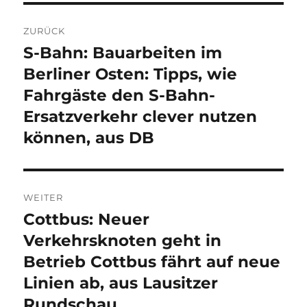
Beitragsnavigation
ZURÜCK
S-Bahn: Bauarbeiten im
Vorheriger
Beitrag:
Berliner Osten: Tipps, wie
Fahrgäste den S-Bahn-
Ersatzverkehr clever nutzen
können, aus DB
WEITER
Cottbus: Neuer
Nächster
Beitrag:
Verkehrsknoten geht in
Betrieb Cottbus fährt auf neue
Linien ab, aus Lausitzer
Rundschau