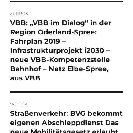
Beitragsnavigation
ZURÜCK
VBB: „VBB im Dialog“ in der
Vorheriger
Beitrag:
Region Oderland-Spree:
Fahrplan 2019 –
Infrastrukturprojekt i2030 –
neue VBB-Kompetenzstelle
Bahnhof – Netz Elbe-Spree,
aus VBB
WEITER
Straßenverkehr: BVG bekommt
Nächster
Beitrag:
eigenen Abschleppdienst Das
neue Mobilitätsgesetz erlaubt