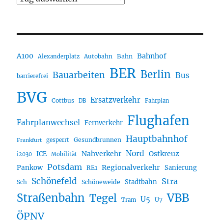
A100
Bahnhof
Autobahn
Bahn
Alexanderplatz
BER
Berlin
Bauarbeiten
Bus
barrierefrei
BVG
Ersatzverkehr
Cottbus
DB
Fahrplan
Flughafen
Fahrplanwechsel
Fernverkehr
Hauptbahnhof
Gesundbrunnen
gesperrt
Frankfurt
Nord
Nahverkehr
Ostkreuz
ICE
i2030
Mobilität
Potsdam
Regionalverkehr
Pankow
Sanierung
RE1
Schönefeld
Stra
Stadtbahn
Sch
Schöneweide
Straßenbahn
VBB
Tegel
U5
U7
Tram
ÖPNV