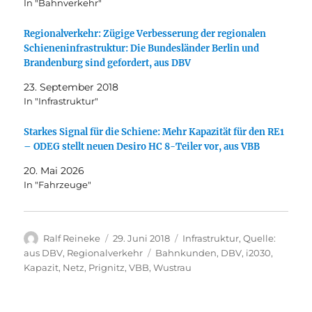
In "Bahnverkehr"
Regionalverkehr: Zügige Verbesserung der regionalen
Schieneninfrastruktur: Die Bundesländer Berlin und
Brandenburg sind gefordert, aus DBV
23. September 2018
In "Infrastruktur"
Starkes Signal für die Schiene: Mehr Kapazität für den RE1
– ODEG stellt neuen Desiro HC 8-Teiler vor, aus VBB
20. Mai 2026
In "Fahrzeuge"
Autor
Veröffentlicht
Kategorien
Ralf Reineke
29. Juni 2018
Infrastruktur
,
Quelle:
am
Schlagwörter
aus DBV
,
Regionalverkehr
Bahnkunden
,
DBV
,
i2030
,
Kapazit
,
Netz
,
Prignitz
,
VBB
,
Wustrau