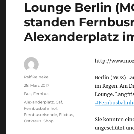
Lounge Berlin (M
standen Fernbus
Alexanderplatz i
http://www.moz.
Autor
Ralf Reineke
Berlin (MOZ) La
Veröffentlicht
28. März 2017
im Regen. Am Di
am
Kategorien
Bus
,
Fernbus
Lounge. Langfri
Schlagwörter
Alexanderplatz
,
Caf
,
#Fernbusbahnh
Fernbusbahnhof
,
Fernbusreisende
,
Flixbus
,
Sie konnten ein
Ostkreuz
,
Shop
ungeschützt und