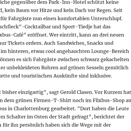
äche gegenüber dem Park-Inn-Hotel schützt keine
d, kein Baum vor Hitze und kein Dach vor Regen. Seit
s für Fahrgäste nun einen komfortablen Unterschlupf.
chfleck"-Cocktailbar und Sport-Tiedje hat das
bus-Café" eröffnet. Wer eintritt, kann an drei neuen
nur Tickets ordern. Auch Sandwiches, Snacks und
 im hinteren, etwas cool angehauchten Lounge-Bereich
können es sich Fahrgäste zwischen schwarz gekachelten
r unbekleideten Rohren auf grünen Sesseln gemütlich
ette und touristischen Auskünfte sind inklusive.
 bisher einzigartig", sagt Gerold Clasen. Vor Kurzem ha
 in dem grünen Firmen-T-Shirt noch im Flixbus-Shop a
us in Charlottenburg gearbeitet. "Dort haben die Leute
m Schalter im Osten der Stadt gefragt", berichtet der
 für ihn persönlich haben sich die Wege mit der