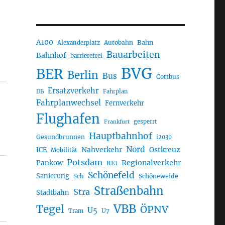
A100
Autobahn
Bahn
Alexanderplatz
Bauarbeiten
Bahnhof
barrierefrei
BVG
BER
Berlin
Bus
Cottbus
Ersatzverkehr
DB
Fahrplan
Fahrplanwechsel
Fernverkehr
Flughafen
gesperrt
Frankfurt
Hauptbahnhof
Gesundbrunnen
i2030
Nord
Nahverkehr
Ostkreuz
ICE
Mobilität
Potsdam
Regionalverkehr
Pankow
RE1
Schönefeld
Sanierung
Sch
Schöneweide
Straßenbahn
Stra
Stadtbahn
VBB
Tegel
ÖPNV
U5
U7
Tram