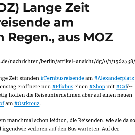
OZ) Lange Zeit
reisende am
m Regen., aus MOZ
de/nachrichten/berlin/artikel-ansicht/dg/0/1/1562738
nge Zeit standen
#Fernbusreisende
am
#Alexanderplatz
enstag eröffnete nun
#Flixbus
einen
#Shop
mit
#Caf
é-
stig hoffen die Reiseunternehmen aber auf einen neuen
of
am
#Ostkreuz
.
em manchmal schon leidtun, die Reisenden, wie sie da s
 irgendwie verloren auf den Bus warteten. Auf der