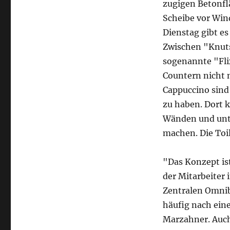
zugigen Betonfl
Scheibe vor Win
Dienstag gibt e
Zwischen "Knuts
sogenannte "Flix
Countern nicht 
Cappuccino sind
zu haben. Dort 
Wänden und unte
machen. Die Toil
"Das Konzept ist
der Mitarbeiter
Zentralen Omnib
häufig nach eine
Marzahner. Auch