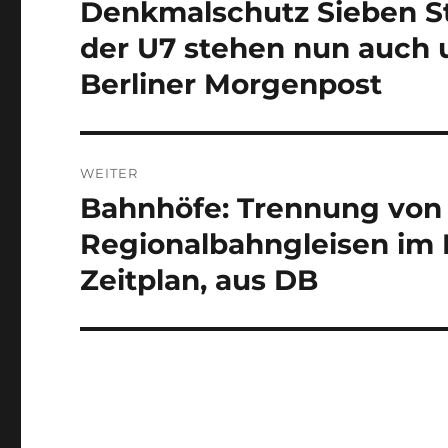
Denkmalschutz Sieben S
der U7 stehen nun auch 
Berliner Morgenpost
WEITER
Bahnhöfe: Trennung von
Nächster
Beitrag:
Regionalbahngleisen im 
Zeitplan, aus DB