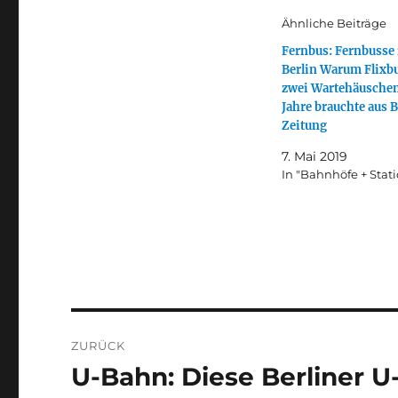
Ähnliche Beiträge
Fernbus: Fernbusse 
Berlin Warum Flixbu
zwei Wartehäuschen
Jahre brauchte aus B
Zeitung
7. Mai 2019
In "Bahnhöfe + Stat
Beitragsnavigation
ZURÜCK
U-Bahn: Diese Berliner U
Vorheriger
Beitrag: