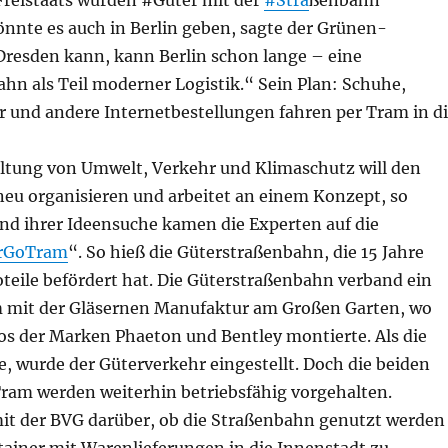
Freistaats wurden #Güter mit der
#Stra
ßenbahn
önnte es auch in Berlin geben, sagte der Grünen-
 Dresden kann, kann Berlin schon lange – eine
hn als Teil moderner Logistik.“ Sein Plan: Schuhe,
r und andere Internetbestellungen fahren per Tram in d
ltung von Umwelt, Verkehr und Klimaschutz will den
neu organisieren und arbeitet an einem Konzept, so
nd ihrer Ideensuche kamen die Experten auf die
rGoTram
“. So hieß die Güterstraßenbahn, die 15 Jahre
teile befördert hat. Die Güterstraßenbahn verband ein
 mit der Gläsernen Manufaktur am Großen Garten, wo
s der Marken Phaeton und Bentley montierte. Als die
, wurde der Güterverkehr eingestellt. Doch die beiden
ram werden weiterhin betriebsfähig vorgehalten.
it der BVG darüber, ob die Straßenbahn genutzt werden