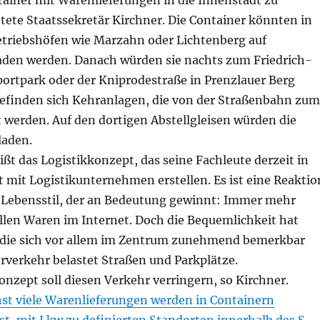
ainer mit Warenlieferungen in die Innenstadt zu
tete Staatssekretär Kirchner. Die Container könnten in
riebshöfen wie Marzahn oder Lichtenberg auf
den werden. Danach würden sie nachts zum Friedrich-
rtpark oder der Kniprodestraße in Prenzlauer Berg
befinden sich Kehranlagen, die von der Straßenbahn zum
werden. Auf den dortigen Abstellgleisen würden die
laden.
ißt das Logistikkonzept, das seine Fachleute derzeit in
mit Logistikunternehmen erstellen. Es ist eine Reaktio
 Lebensstil, der an Bedeutung gewinnt: Immer mehr
len Waren im Internet. Doch die Bequemlichkeit hat
 die sich vor allem im Zentrum zunehmend bemerkbar
rverkehr belastet Straßen und Parkplätze.
nzept soll diesen Verkehr verringern, so Kirchner.
hst viele Warenlieferungen werden in Containern