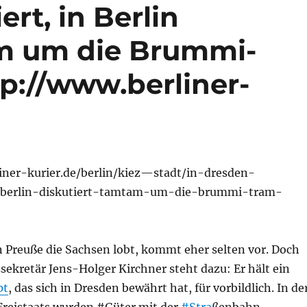
rt, in Berlin
am um die Brummi-
tp://www.berliner-
iner-kurier.de/berlin/kiez—stadt/in-dresden-
-berlin-diskutiert-tamtam-um-die-brummi-tram-
n Preuße die Sachsen lobt, kommt eher selten vor. Doch
ekretär Jens-Holger Kirchner steht dazu: Er hält ein
pt
, das sich in Dresden bewährt hat, für vorbildlich. In de