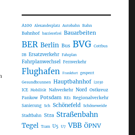
A100
Autobahn
Bahn
Alexanderplatz
Bauarbeiten
Bahnhof
barrierefrei
BVG
BER
Berlin
Bus
Cottbus
Ersatzverkehr
DB
Fahrplan
Fahrplanwechsel
Fernverkehr
Flughafen
gesperrt
Frankfurt
n
Hauptbahnhof
Gesundbrunnen
i2030
Nord
Nahverkehr
Ostkreuz
ICE
Mobilität
Potsdam
Regionalverkehr
Pankow
RE1
Schönefeld
Sanierung
Sch
Schöneweide
Straßenbahn
Stra
Stadtbahn
VBB
Tegel
ÖPNV
U5
U7
Tram