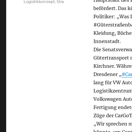
Hauptstadt des 
Logistikkonzept
,
Stra
befördert. Das k
Politiker: „Was
#Güterstraßenba
Kleidung, Büche
Innenstadt.
Die Senatsverwa
Gütertransport 
Kirchner. Währe
Dresdener „
#Ca
lang für VW Auto
Logistikzentrum
Volkswagen Auto
Fertigung endete
Züge der CarGoT
„Wir sprechen m