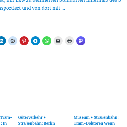
, mit Lkw zu definierten Standorten innerhalb des S-
sportiert und von dort mit …
 Tram-
Güterverkehr +
Museum + Straßenbahn:
: In
Straßenbahn: Berlin
Tram-Doktoren Wenn