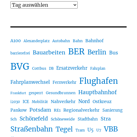
A100
Bahnhof
Autobahn
Bahn
Alexanderplatz
BER
Berlin
Bauarbeiten
Bus
barrierefrei
BVG
Ersatzverkehr
Cottbus
DB
Fahrplan
Flughafen
Fahrplanwechsel
Fernverkehr
Hauptbahnhof
Gesundbrunnen
gesperrt
Frankfurt
Nord
Nahverkehr
Ostkreuz
ICE
i2030
Mobilität
Potsdam
Regionalverkehr
Pankow
Sanierung
RE1
Schönefeld
Stra
Stadtbahn
Sch
Schöneweide
Straßenbahn
VBB
Tegel
U5
U7
Tram