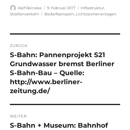
Autor
Veröffentlicht
Kategorien
Ralf Reineke
9. Februar 2017
Infrastruktur
,
am
Schlagwörter
Straßenverkehr
Bedarfsampeln
,
Lichtzeichenanlagen
Beitragsnavigation
ZURÜCK
S-Bahn: Pannenprojekt S21
Vorheriger
Beitrag:
Grundwasser bremst Berliner
S-Bahn-Bau – Quelle:
http://www.berliner-
zeitung.de/
WEITER
S-Bahn + Museum: Bahnhof
Nächster