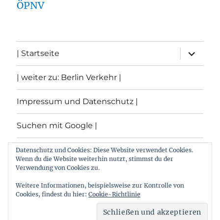
ÖPNV
Unterme
| Startseite
öffnen
| weiter zu: Berlin Verkehr |
Impressum und Datenschutz |
Suchen mit Google |
Themen
Datenschutz und Cookies: Diese Website verwendet Cookies.
Wenn du die Website weiterhin nutzt, stimmst du der
Verwendung von Cookies zu.
Archiv
Weitere Informationen, beispielsweise zur Kontrolle von
Cookies, findest du hier:
Cookie-Richtlinie
Archiv von: Berlin:Verkehr
Stolz präsentiert von
WordPress