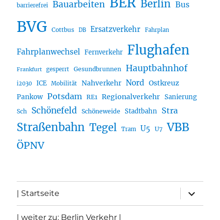
BER
Berlin
Bauarbeiten
Bus
barrierefrei
BVG
Ersatzverkehr
Cottbus
DB
Fahrplan
Flughafen
Fahrplanwechsel
Fernverkehr
Hauptbahnhof
Gesundbrunnen
gesperrt
Frankfurt
Nord
Nahverkehr
Ostkreuz
ICE
i2030
Mobilität
Potsdam
Regionalverkehr
Pankow
Sanierung
RE1
Schönefeld
Stra
Stadtbahn
Sch
Schöneweide
Straßenbahn
VBB
Tegel
U5
U7
Tram
ÖPNV
Unterme
| Startseite
öffnen
| weiter zu: Berlin Verkehr |