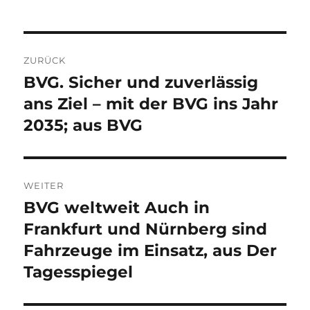
Beitragsnavigation
ZURÜCK
BVG. Sicher und zuverlässig
Vorheriger
Beitrag:
ans Ziel – mit der BVG ins Jahr
2035; aus BVG
WEITER
BVG weltweit Auch in
Nächster
Beitrag:
Frankfurt und Nürnberg sind
Fahrzeuge im Einsatz, aus Der
Tagesspiegel