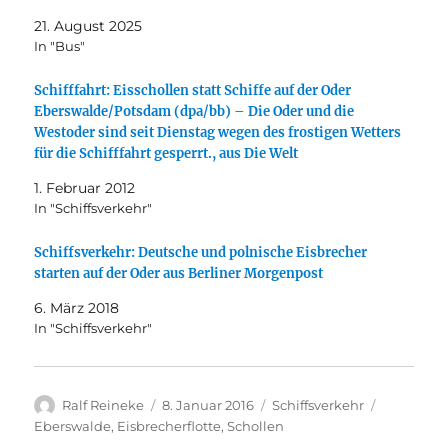
21. August 2025
In "Bus"
Schifffahrt: Eisschollen statt Schiffe auf der Oder
Eberswalde/Potsdam (dpa/bb) – Die Oder und die
Westoder sind seit Dienstag wegen des frostigen Wetters
für die Schifffahrt gesperrt., aus Die Welt
1. Februar 2012
In "Schiffsverkehr"
Schiffsverkehr: Deutsche und polnische Eisbrecher
starten auf der Oder aus Berliner Morgenpost
6. März 2018
In "Schiffsverkehr"
Autor
Veröffentlicht
Kategorien
Schlagwör
Ralf Reineke
8. Januar 2016
Schiffsverkehr
am
Eberswalde
,
Eisbrecherflotte
,
Schollen