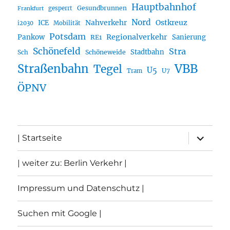
Hauptbahnhof
Gesundbrunnen
gesperrt
Frankfurt
Nord
Nahverkehr
Ostkreuz
ICE
i2030
Mobilität
Potsdam
Regionalverkehr
Pankow
Sanierung
RE1
Schönefeld
Stra
Stadtbahn
Sch
Schöneweide
Straßenbahn
VBB
Tegel
U5
U7
Tram
ÖPNV
Unterme
| Startseite
öffnen
| weiter zu: Berlin Verkehr |
Impressum und Datenschutz |
Suchen mit Google |