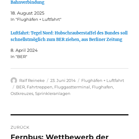
Bahnverbindung
18. August 2025
In "Flughäfen + Luftfahrt"
Luftfahrt: Tegel Nord: Hubschrauberstaffel des Bundes soll
schnellstmöglich zum BER ziehen, aus Berliner Zeitung
8. April 2024
In "BER"
Autor
Veröffentlicht
Kategorien
Ralf Reineke
23. Juni 2014
Flughäfen + Luftfahrt
am
Schlagwörter
BER
,
Fahrtreppen
,
Fluggastterminal
,
Flughafen
,
Ostkreuzes
,
Sprinkleranlagen
Beitragsnavigation
ZURÜCK
Fernbus: Wettbewerb der
Vorheriger