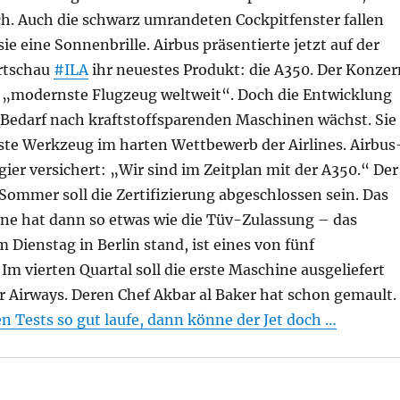
ch. Auch die schwarz umrandeten Cockpitfenster fallen
 sie eine Sonnenbrille. Airbus präsentierte jetzt auf der
hrtschau
#ILA
ihr neuestes Produkt: die A350. Der Konzer
as „modernste Flugzeug weltweit“. Doch die Entwicklung
r Bedarf nach kraftstoffsparenden Maschinen wächst. Sie
gste Werkzeug im harten Wettbewerb der Airlines. Airbus
gier versichert: „Wir sind im Zeitplan mit der A350.“ Der
 Sommer soll die Zertifizierung abgeschlossen sein. Das
ine hat dann so etwas wie die Tüv-Zulassung – das
 Dienstag in Berlin stand, ist eines von fünf
Im vierten Quartal soll die erste Maschine ausgeliefert
r Airways. Deren Chef Akbar al Baker hat schon gemault.
n Tests so gut laufe, dann könne der Jet doch …