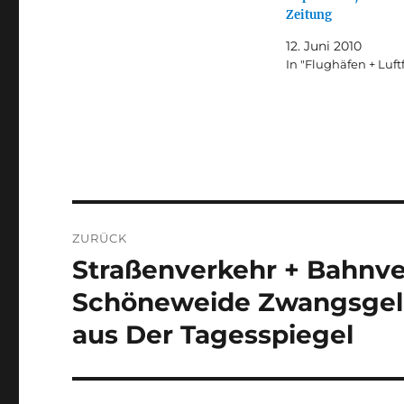
Zeitung
12. Juni 2010
In "Flughäfen + Luft
Beitragsnavigation
ZURÜCK
Straßenverkehr + Bahnv
Vorheriger
Beitrag:
Schöneweide Zwangsgel
aus Der Tagesspiegel