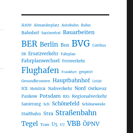
A100
Autobahn
Bahn
Alexanderplatz
Bauarbeiten
Bahnhof
barrierefrei
BVG
BER
Berlin
Bus
Cottbus
Ersatzverkehr
DB
Fahrplan
Fahrplanwechsel
Fernverkehr
Flughafen
gesperrt
Frankfurt
Hauptbahnhof
Gesundbrunnen
i2030
Nord
Nahverkehr
Ostkreuz
ICE
Mobilität
Potsdam
Regionalverkehr
Pankow
RE1
Schönefeld
Sanierung
Sch
Schöneweide
Straßenbahn
Stra
Stadtbahn
VBB
Tegel
ÖPNV
U5
U7
Tram