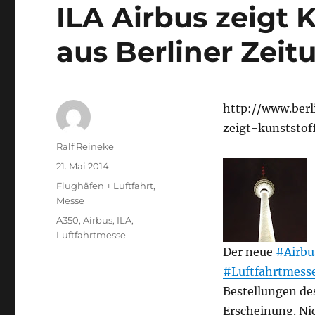
ILA Airbus zeigt 
aus Berliner Zeit
http://www.berl
zeigt-kunststof
Autor
Ralf Reineke
Veröffentlicht
21. Mai 2014
am
Kategorien
Flughäfen + Luftfahrt
,
Messe
Schlagwörter
A350
,
Airbus
,
ILA
,
Luftfahrtmesse
Der neue
#Airbu
#Luftfahrtmess
Bestellungen des
Erscheinung. Nic