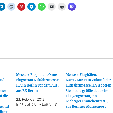
Messe + Flughäfen: Ohne
Messe + Flughäfen:
und
Flugschau Luftfahrtmesse
LUFTVERKEHR Zukunft der
ILA in Berlin vor dem Aus,
Luftfahrtmesse ILA ist offen
cher
aus BZ Berlin
Sie ist die größte deutsche
f die
Flugzeugschau, ein
23. Februar 2015
wichtiger Branchentreff. ,
In "Flughäfen + Luftfahrt"
e mit
aus Berliner Morgenpost
liner