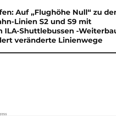
en: Auf „Flughöhe Null“ zu de
hn-Linien S2 und S9 mit
n ILA-Shuttlebussen -Weiterba
dert veränderte Linienwege
Press