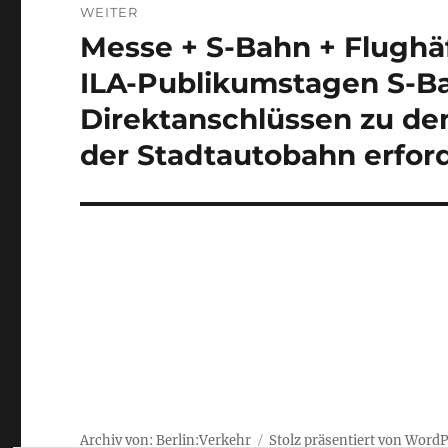
WEITER
Messe + S-Bahn + Flughäf
Nächster
Beitrag:
ILA-Publikumstagen S-Ba
Direktanschlüssen zu de
der Stadtautobahn erfor
Archiv von: Berlin:Verkehr
Stolz präsentiert von Word