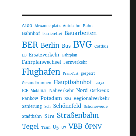
A100
Autobahn
Bahn
Alexanderplatz
Bauarbeiten
Bahnhof
barrierefrei
BVG
BER
Berlin
Bus
Cottbus
Ersatzverkehr
DB
Fahrplan
Fahrplanwechsel
Fernverkehr
Flughafen
gesperrt
Frankfurt
Hauptbahnhof
Gesundbrunnen
i2030
Nord
Nahverkehr
Ostkreuz
ICE
Mobilität
Potsdam
Regionalverkehr
Pankow
RE1
Schönefeld
Sanierung
Sch
Schöneweide
Straßenbahn
Stra
Stadtbahn
VBB
Tegel
ÖPNV
U5
U7
Tram