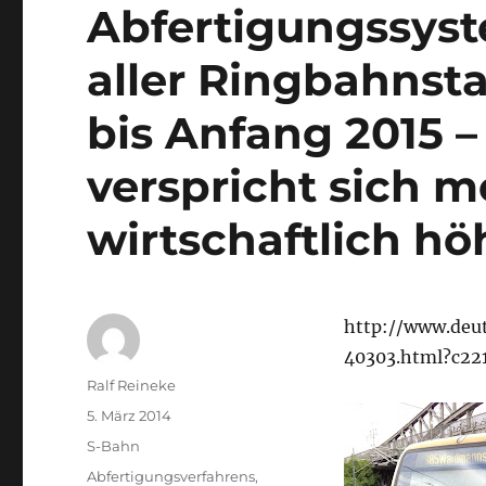
Abfertigungssyst
aller Ringbahnst
bis Anfang 2015 –
verspricht sich m
wirtschaftlich hö
http://www.deu
40303.html?c22
Autor
Ralf Reineke
Veröffentlicht
5. März 2014
am
Kategorien
S-Bahn
Schlagwörter
Abfertigungsverfahrens
,