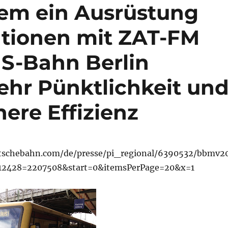
em ein Ausrüstung
ationen mit ZAT-FM
 S-Bahn Berlin
ehr Pünktlichkeit un
here Effizienz
tschebahn.com/de/presse/pi_regional/6390532/bbmv2
12428=2207508&start=0&itemsPerPage=20&x=1