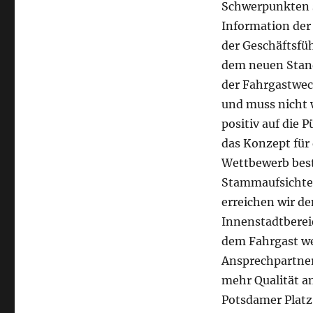
Schwerpunkten 
Information der
der Geschäftsfü
dem neuen Stand
der Fahrgastwec
und muss nicht w
positiv auf die 
das Konzept für 
Wettbewerb best
Stammaufsichten
erreichen wir de
Innenstadtbereic
dem Fahrgast weg
Ansprechpartner
mehr Qualität a
Potsdamer Platz 