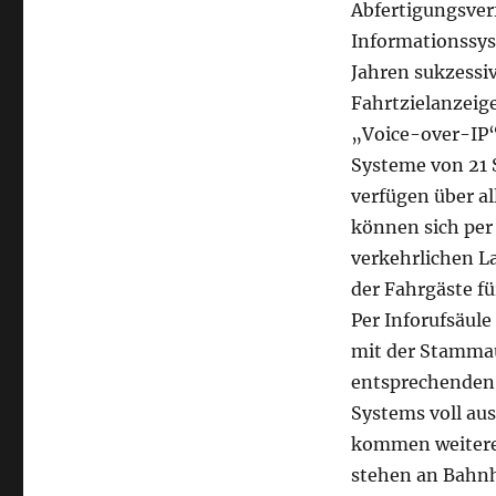
Abfertigungsver
Informationssys
Jahren sukzessi
Fahrtzielanzeig
„Voice-over-IP“
Systeme von 21
verfügen über a
können sich per
verkehrlichen La
der Fahrgäste fü
Per Inforufsäule
mit der Stammau
entsprechenden 
Systems voll au
kommen weitere 
stehen an Bahnh