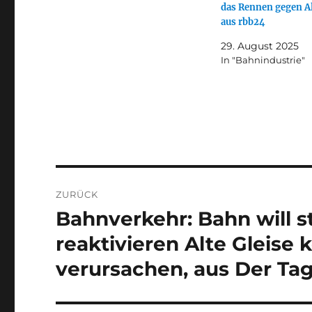
das Rennen gegen A
aus rbb24
29. August 2025
In "Bahnindustrie"
Beitragsnavigation
ZURÜCK
Bahnverkehr: Bahn will s
Vorheriger
Beitrag:
reaktivieren Alte Gleise
verursachen, aus Der Ta