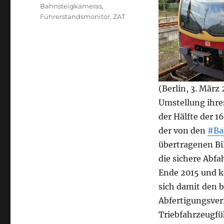
Bahnsteigkameras
,
Führerstandsmonitor
,
ZAT
(Berlin, 3. März
Umstellung ihr
der Hälfte der 1
der von den
#Ba
übertragenen Bi
die sichere Abfa
Ende 2015 und ko
sich damit den 
Abfertigungsve
Triebfahrzeugfü