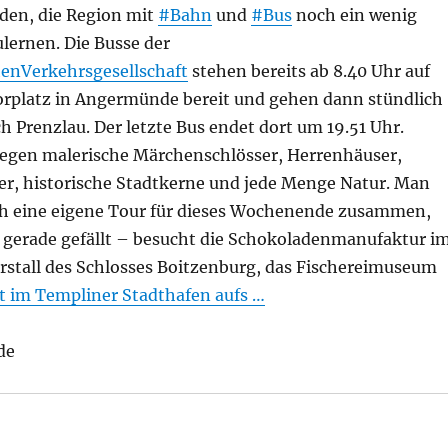
aden, die Region mit
#Bahn
und
#Bus
noch ein wenig
lernen. Die Busse der
enVerkehrsgesellschaft
stehen bereits ab 8.40 Uhr auf
platz in Angermünde bereit und gehen dann stündlich
ch Prenzlau. Der letzte Bus endet dort um 19.51 Uhr.
liegen malerische Märchenschlösser, Herrenhäuser,
er, historische Stadtkerne und jede Menge Natur. Man
fach eine eigene Tour für dieses Wochenende zusammen,
es gerade gefällt – besucht die Schokoladenmanufaktur i
rstall des Schlosses Boitzenburg, das Fischereimuseum
gt im Templiner Stadthafen aufs …
de