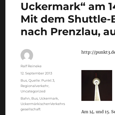
Uckermark“ am 14
Mit dem Shuttle
nach Prenzlau, a
http://punkt3.
Autor
Ralf Reineke
Veröffentlicht
12. September 2013
am
Kategorien
Bus
,
Quelle: Punkt 3
,
Regionalverkehr
,
Uncategorized
Schlagwörter
Bahn
,
Bus
,
Uckermark
,
UckermärkischenVerkehrs
gesellschaft
Am 14. und 15. 