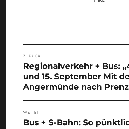
In "Bus"
Beitragsnavigation
ZURÜCK
Regionalverkehr + Bus: 
Vorheriger
Beitrag:
und 15. September Mit d
Angermünde nach Prenzl
WEITER
Bus + S-Bahn: So pünktli
Nächster