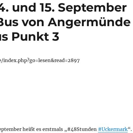
. und 15. September
-Bus von Angermünde
us Punkt 3
de/index.php?go=lesen&read=2897
September heißt es erstmals „#48Stunden
#Uckermark
“.