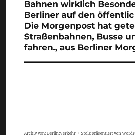
Beitrag:
Bahnen wirklich Besonder
Berliner auf den öffentl
Die Morgenpost hat gete
Straßenbahnen, Busse un
fahren., aus Berliner Mo
Archiv von: Berlin:Verkehr
Stolz präsentiert von Word