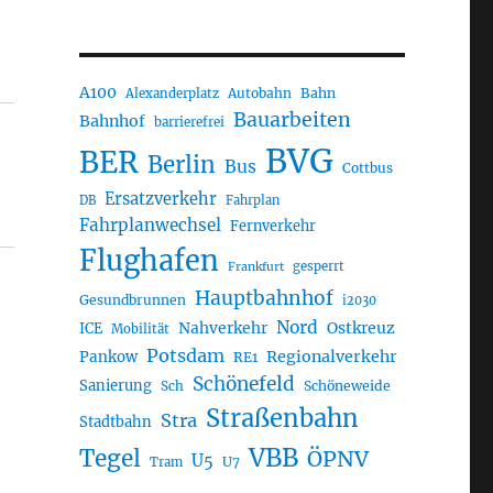
A100
Autobahn
Bahn
Alexanderplatz
Bauarbeiten
Bahnhof
barrierefrei
BVG
BER
Berlin
Bus
Cottbus
Ersatzverkehr
DB
Fahrplan
Fahrplanwechsel
Fernverkehr
Flughafen
gesperrt
Frankfurt
Hauptbahnhof
Gesundbrunnen
i2030
Nord
Nahverkehr
Ostkreuz
ICE
Mobilität
Potsdam
Regionalverkehr
Pankow
RE1
Schönefeld
Sanierung
Sch
Schöneweide
Straßenbahn
Stra
Stadtbahn
VBB
Tegel
ÖPNV
U5
U7
Tram