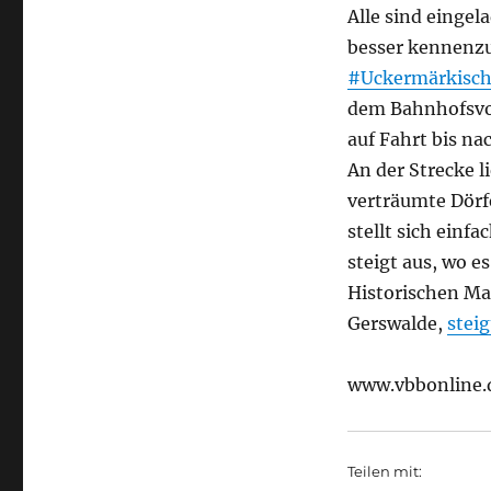
Alle sind eingel
besser kennenzu
#Uckermärkisch
dem Bahnhofsvor
auf Fahrt bis na
An der Strecke 
verträumte Dörf
stellt sich ein
steigt aus, wo 
Historischen Ma
Gerswalde,
stei
www.vbbonline.
Teilen mit: